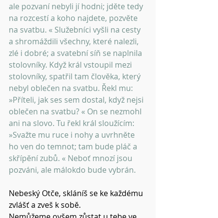
ale pozvaní nebyli jí hodni; jděte tedy 
na rozcestí a koho najdete, pozvěte 
na svatbu. « Služebníci vyšli na cesty 
a shromáždili všechny, které nalezli, 
zlé i dobré; a svatební síň se naplnila 
stolovníky. Když král vstoupil mezi 
stolovníky, spatřil tam člověka, který 
nebyl oblečen na svatbu. Řekl mu: 
»Příteli, jak ses sem dostal, když nejsi 
oblečen na svatbu? « On se nezmohl 
ani na slovo. Tu řekl král sloužícím: 
»Svažte mu ruce i nohy a uvrhněte 
ho ven do temnot; tam bude pláč a 
skřípění zubů. « Neboť mnozí jsou 
pozváni, ale málokdo bude vybrán.
Nebeský Otče, skláníš se ke každému 
zvlášť a zveš k sobě.
Nemůžeme ovšem zůstat u tebe ve 