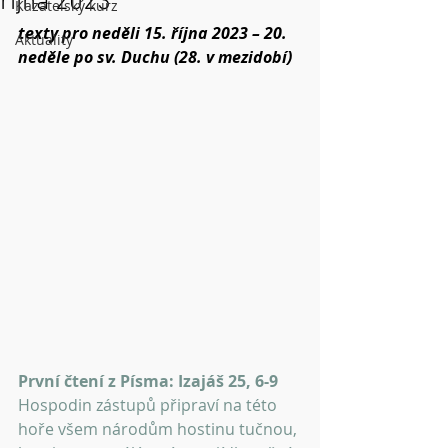
října 2023
Kazatelský kurz
texty pro neděli 15. října 2023 – 20. 
Aktuality
neděle po sv. Duchu (28. v mezidobí)
První čtení z Písma: Izajáš 25, 6-9
Hospodin zástupů připraví na této 
hoře všem národům hostinu tučnou, 