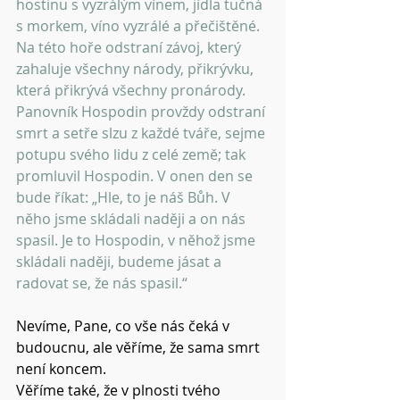
hostinu s vyzrálým vínem, jídla tučná 
s morkem, víno vyzrálé a přečištěné. 
Na této hoře odstraní závoj, který 
zahaluje všechny národy, přikrývku, 
která přikrývá všechny pronárody. 
Panovník Hospodin provždy odstraní 
smrt a setře slzu z každé tváře, sejme 
potupu svého lidu z celé země; tak 
promluvil Hospodin. V onen den se 
bude říkat: „Hle, to je náš Bůh. V 
něho jsme skládali naději a on nás 
spasil. Je to Hospodin, v něhož jsme 
skládali naději, budeme jásat a 
radovat se, že nás spasil.“
Nevíme, Pane, co vše nás čeká v 
budoucnu, ale věříme, že sama smrt 
není koncem.
Věříme také, že v plnosti tvého 