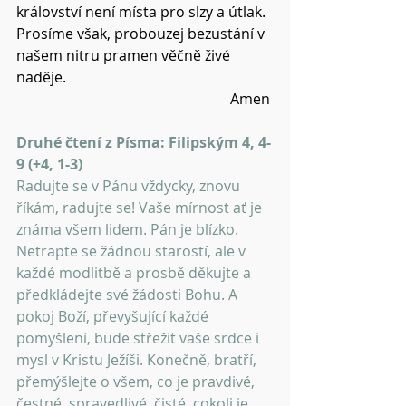
království není místa pro slzy a útlak.
Prosíme však, probouzej bezustání v 
našem nitru pramen věčně živé 
naděje.
Amen 
Druhé čtení z Písma: Filipským 4, 4-
9 (+4, 1-3)
Radujte se v Pánu vždycky, znovu 
říkám, radujte se! Vaše mírnost ať je 
známa všem lidem. Pán je blízko. 
Netrapte se žádnou starostí, ale v 
každé modlitbě a prosbě děkujte a 
předkládejte své žádosti Bohu. A 
pokoj Boží, převyšující každé 
pomyšlení, bude střežit vaše srdce i 
mysl v Kristu Ježíši. Konečně, bratří, 
přemýšlejte o všem, co je pravdivé, 
čestné, spravedlivé, čisté, cokoli je 