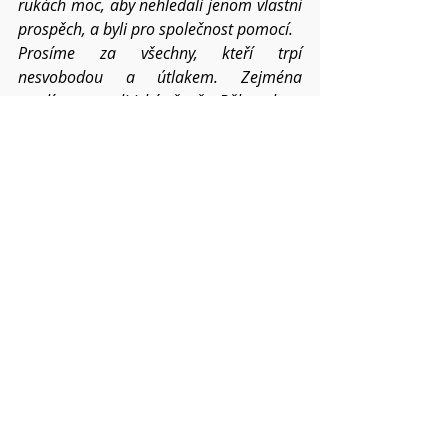
rukách moc, aby nehledali jenom vlastní 
prospěch, a byli pro společnost pomocí.
Prosíme za všechny, kteří trpí 
nesvobodou a útlakem. Zejména 
myslíme na politické vězně v Bělorusku a 
konkrétně prosíme za 
Palinu Šarenda 
Panasjukovou, její rodinu a za všechny, 
kdo trpí pro lidskou tvrdost a 
nespravedlnost.
Prosíme o požehnání pro všechna 
setkání v našich náboženských obcích, ať 
tomuto světu stále přinášíme ovoce 
Ducha svatého. Ať trpělivost i laskavost 
sílí v nás a mezi námi v roce 2023.
Pokud víte o dalších konkrétních 
situacích a chcete,
abychom je společně nesli, napište mi o 
nich. Váš Pavel