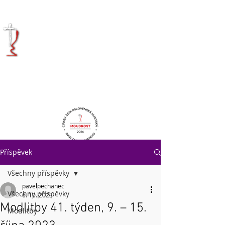
KRÁLOVÉHRADECKÁ
DIECÉZE
CÍRKVE
ČESKOSLOVENSKÉ
HUSITSKÉ
Příspěvek
Všechny příspěvky
pavelpechanec
Všechny příspěvky
6. 10. 2023
Modlitby 41. týden, 9. – 15.
Modlitby