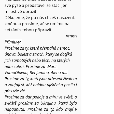
své pýše a představě, že stačí jen 
milostivě dorazit.
Děkujeme, že po nás chceš nasazení, 
změnu a prosíme, ať se umíme na 
setkání s tebou připravit.
Amen
Přímluvy: 
Prosíme za ty, které přemáhá nemoc, 
únava, bolest a strach, který se dotýká 
jich samotných nebo těch, na kterých 
nám záleží. Prosíme za
  Marii 
Vomočilovou, Benjamina, Alenu a… 
Prosíme za ty, kteří jsou otřeseni životem 
a zoufají si, kéž najdou ujištění a posilu i 
přes vše zlé. 
Prosíme za dar pokoje a míru ve světě, a 
zvláště prosíme za Ukrajinu, která byla 
napadnuta. Prosíme za ty, kdo mají v 