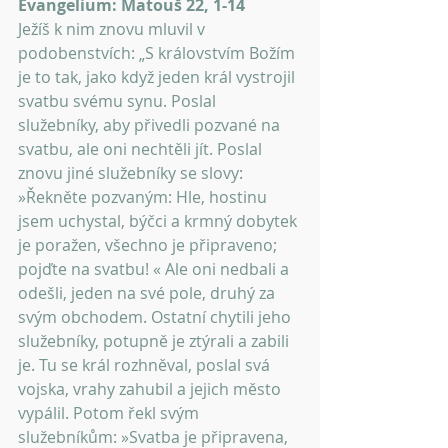
Evangelium: Matouš 22, 1-14
Ježíš k nim znovu mluvil v 
podobenstvích: „S královstvím Božím 
je to tak, jako když jeden král vystrojil 
svatbu svému synu. Poslal 
služebníky, aby přivedli pozvané na 
svatbu, ale oni nechtěli jít. Poslal 
znovu jiné služebníky se slovy: 
»Řekněte pozvaným: Hle, hostinu 
jsem uchystal, býčci a krmný dobytek 
je poražen, všechno je připraveno; 
pojďte na svatbu! « Ale oni nedbali a 
odešli, jeden na své pole, druhý za 
svým obchodem. Ostatní chytili jeho 
služebníky, potupně je ztýrali a zabili 
je. Tu se král rozhněval, poslal svá 
vojska, vrahy zahubil a jejich město 
vypálil. Potom řekl svým 
služebníkům: »Svatba je připravena, 