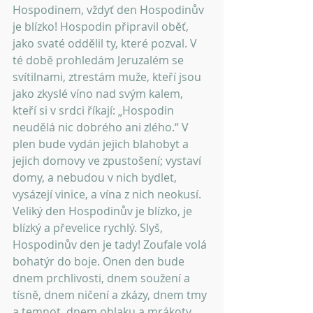
Hospodinem, vždyť den Hospodinův 
je blízko! Hospodin připravil oběť, 
jako svaté oddělil ty, které pozval. V 
té době prohledám Jeruzalém se 
svítilnami, ztrestám muže, kteří jsou 
jako zkyslé víno nad svým kalem, 
kteří si v srdci říkají: „Hospodin 
neudělá nic dobrého ani zlého.“ V 
plen bude vydán jejich blahobyt a 
jejich domovy ve zpustošení; vystaví 
domy, a nebudou v nich bydlet, 
vysázejí vinice, a vína z nich neokusí. 
Veliký den Hospodinův je blízko, je 
blízký a převelice rychlý. Slyš, 
Hospodinův den je tady! Zoufale volá 
bohatýr do boje. Onen den bude 
dnem prchlivosti, dnem soužení a 
tísně, dnem ničení a zkázy, dnem tmy 
a temnot, dnem oblaku a mrákoty, 