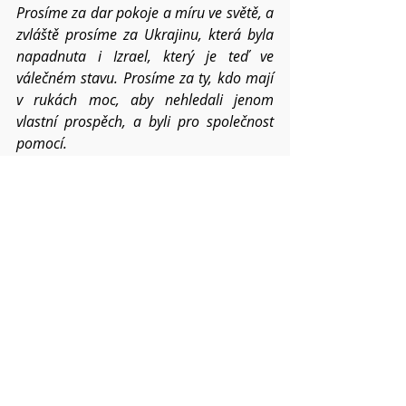
Prosíme za dar pokoje a míru ve světě, a 
zvláště prosíme za Ukrajinu, která byla 
napadnuta i Izrael, který je teď ve 
válečném stavu. Prosíme za ty, kdo mají 
v rukách moc, aby nehledali jenom 
vlastní prospěch, a byli pro společnost 
pomocí.
Prosíme za všechny, kteří trpí 
nesvobodou a útlakem. Zejména 
myslíme na politické vězně v Bělorusku a 
konkrétně prosíme za 
Palinu Šarenda 
Panasjukovou, její rodinu a za všechny, 
kdo trpí pro lidskou tvrdost a 
nespravedlnost.
Prosíme o požehnání pro všechna 
setkání v našich náboženských obcích, ať 
tomuto světu stále přinášíme ovoce 
Ducha svatého. Ať trpělivost i laskavost 
sílí v nás a mezi námi v roce 2023.