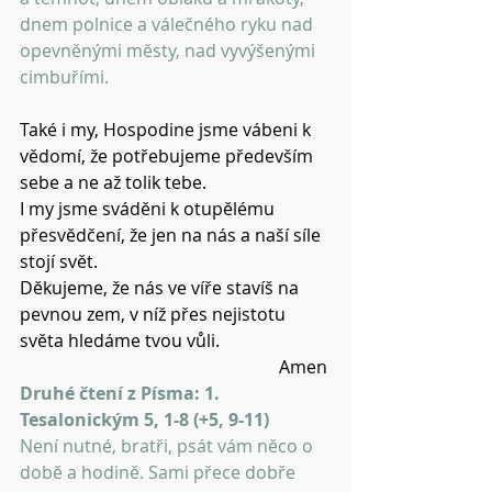
dnem polnice a válečného ryku nad 
opevněnými městy, nad vyvýšenými 
cimbuřími. 
Také i my, Hospodine jsme vábeni k 
vědomí, že potřebujeme především 
sebe a ne až tolik tebe.
I my jsme sváděni k otupělému 
přesvědčení, že jen na nás a naší síle 
stojí svět.
Děkujeme, že nás ve víře stavíš na 
pevnou zem, v níž přes nejistotu 
světa hledáme tvou vůli.
Amen 
Druhé čtení z Písma: 1. 
Tesalonickým 5, 1-8 (+5, 9-11)
Není nutné, bratři, psát vám něco o 
době a hodině. Sami přece dobře 