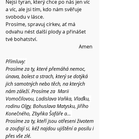
Nejsi tyran, který chce po nás jen víc 
a víc, ale jsi tím, kdo nám svěřuje 
svobodu v lásce.
Prosíme, spravuj církev, ať má 
odvahu nést další plody a přinášet 
tvé bohatství.
Amen 
Přímluvy: 
Prosíme za ty, které přemáhá nemoc, 
únava, bolest a strach, který se dotýká 
jich samotných nebo těch, na kterých 
nám záleží. Prosíme za
  Marii 
Vomočilovou, Ladislava Vaňka, Vlaďku, 
rodinu Olgy, Bohuslava Matysku, Jiřího 
Konečného, Zbyňka Šafáře a… 
Prosíme za ty, kteří jsou otřeseni životem 
a zoufají si, kéž najdou ujištění a posilu i 
přes vše zlé. 