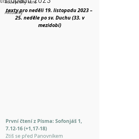
listopadu 2023
Kazatelský kurz
texty pro neděli 19. listopadu 2023 – 
Aktuality
 25. neděle po sv. Duchu (33. v 
mezidobí)
První čtení z Písma: Sofonjáš 1, 
7.12-16 (+1,17-18)
Ztiš se před Panovníkem 