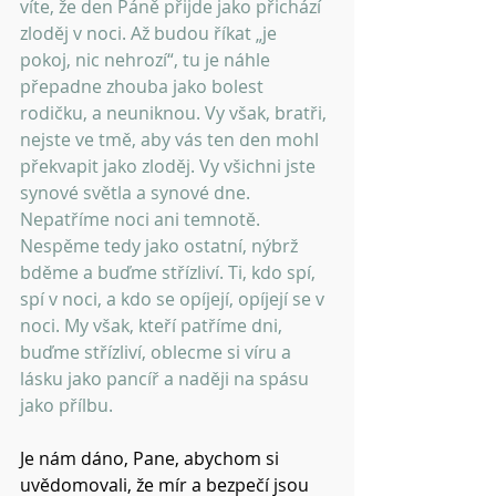
víte, že den Páně přijde jako přichází 
zloděj v noci. Až budou říkat „je 
pokoj, nic nehrozí“, tu je náhle 
přepadne zhouba jako bolest 
rodičku, a neuniknou. Vy však, bratři, 
nejste ve tmě, aby vás ten den mohl 
překvapit jako zloděj. Vy všichni jste 
synové světla a synové dne. 
Nepatříme noci ani temnotě. 
Nespěme tedy jako ostatní, nýbrž 
bděme a buďme střízliví. Ti, kdo spí, 
spí v noci, a kdo se opíjejí, opíjejí se v 
noci. My však, kteří patříme dni, 
buďme střízliví, oblecme si víru a 
lásku jako pancíř a naději na spásu 
jako přílbu. 
Je nám dáno, Pane, abychom si 
uvědomovali, že mír a bezpečí jsou 