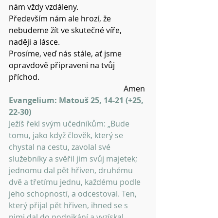
nám vždy vzdáleny.
Především nám ale hrozí, že 
nebudeme žít ve skutečné víře, 
naději a lásce.
Prosíme, veď nás stále, ať jsme 
opravdově připraveni na tvůj 
příchod.
Amen 
Evangelium: Matouš 25, 14-21 (+25, 
22-30)
Ježíš řekl svým učedníkům: „Bude 
tomu, jako když člověk, který se 
chystal na cestu, zavolal své 
služebníky a svěřil jim svůj majetek; 
jednomu dal pět hřiven, druhému 
dvě a třetímu jednu, každému podle 
jeho schopností, a odcestoval. Ten, 
který přijal pět hřiven, ihned se s 
nimi dal do podnikání a vyzískal 