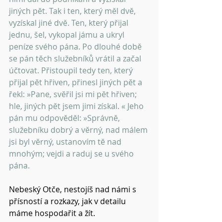
jiných pět. Tak i ten, který měl dvě, 
vyzískal jiné dvě. Ten, který přijal 
jednu, šel, vykopal jámu a ukryl 
peníze svého pána. Po dlouhé době 
se pán těch služebníků vrátil a začal 
účtovat. Přistoupil tedy ten, který 
přijal pět hřiven, přinesl jiných pět a 
řekl: »Pane, svěřil jsi mi pět hřiven; 
hle, jiných pět jsem jimi získal. « Jeho 
pán mu odpověděl: »Správně, 
služebníku dobrý a věrný, nad málem 
jsi byl věrný, ustanovím tě nad 
mnohým; vejdi a raduj se u svého 
pána. 
Nebeský Otče, nestojíš nad námi s 
přísností a rozkazy, jak v detailu 
máme hospodařit a žít.