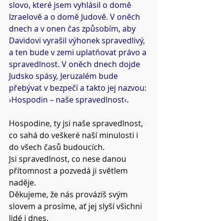
slovo, které jsem vyhlásil o domě 
Izraelově a o domě Judově. V oněch 
dnech a v onen čas způsobím, aby 
Davidovi vyrašil výhonek spravedlivý, 
a ten bude v zemi uplatňovat právo a 
spravedlnost. V oněch dnech dojde 
Judsko spásy, Jeruzalém bude 
přebývat v bezpečí a takto jej nazvou: 
›Hospodin – naše spravedlnost‹.
Hospodine, ty jsi naše spravedlnost, 
co sahá do veškeré naší minulosti i 
do všech časů budoucích.
Jsi spravedlnost, co nese danou 
přítomnost a pozvedá ji světlem 
naděje.
Děkujeme, že nás provázíš svým 
slovem a prosíme, ať jej slyší všichni 
lidé i dnes.