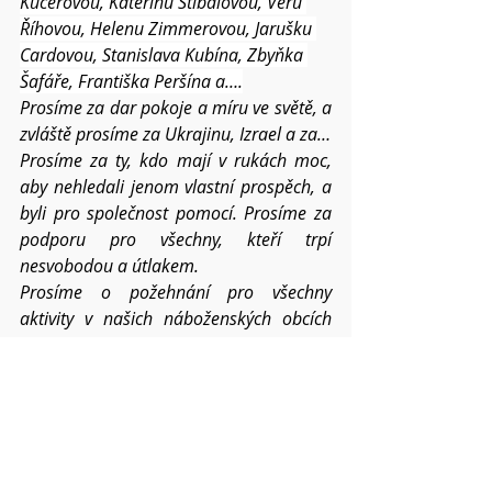
Kučerovou
, Kateřinu Stíbalovou
, Věru 
Říhovou, Helenu Zimmerovou, Jarušku 
Cardovou, Stanislava Kubína, Zbyňka 
Šafáře, Františka Peršína a….
Prosíme za dar pokoje a míru ve světě, a 
zvláště prosíme za Ukrajinu, Izrael a za…
Prosíme za ty, kdo mají v rukách moc, 
aby nehledali jenom vlastní prospěch, a 
byli pro společnost pomocí. Prosíme za 
podporu pro všechny, kteří trpí 
nesvobodou a útlakem.
Prosíme o požehnání pro všechny 
aktivity v našich náboženských obcích 
v čase Adventu.
Dej, Otče, ať tomuto světu stále 
přinášíme ovoce
 Ducha svatého, ať 
dobrota i věrnost  v nás a mezi námi 
posiluje v roce 2024.