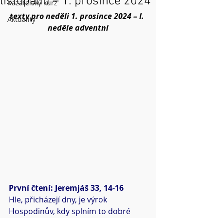
listopadu – 1. prosince 2024
Kazatelský kurz
texty pro neděli 1. prosince 2024 – I. 
Aktuality
neděle adventní
První čtení: Jeremjáš 33, 14-16
Hle, přicházejí dny, je výrok 
Hospodinův, kdy splním to dobré 