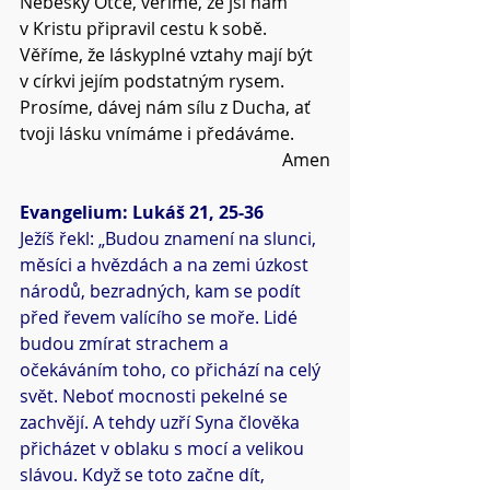
Nebeský Otče, věříme, že jsi nám 
v Kristu připravil cestu k sobě.
Věříme, že láskyplné vztahy mají být 
v církvi jejím podstatným rysem.
Prosíme, dávej nám sílu z Ducha, ať 
tvoji lásku vnímáme i předáváme.
Amen
Evangelium: Lukáš 21, 25-36
Ježíš řekl: „Budou znamení na slunci, 
měsíci a hvězdách a na zemi úzkost 
národů, bezradných, kam se podít 
před řevem valícího se moře. Lidé 
budou zmírat strachem a 
očekáváním toho, co přichází na celý 
svět. Neboť mocnosti pekelné se 
zachvějí. A tehdy uzří Syna člověka 
přicházet v oblaku s mocí a velikou 
slávou. Když se toto začne dít, 