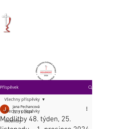
KRÁLOVÉHRADECKÁ
DIECÉZE
CÍRKVE
ČESKOSLOVENSKÉ
HUSITSKÉ
Příspěvek
Všechny příspěvky
Jana Pechancová
Všechny příspěvky
22. 11. 2024
Modlitby 48. týden, 25.
Modlitby