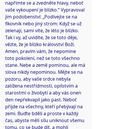
napřimte se a zvedněte hlavy, neboť 
vaše vykoupení je blízko.“ Vypravoval 
jim podobenství: „Podívejte se na 
fíkovník nebo jiný strom: Když se už 
zelenají, sami víte, že léto je blízko. 
Tak i vy, až uvidíte, že se toto děje, 
vězte, že je blízko království Boží. 
Amen, pravím vám, že nepomine 
toto pokolení, než se toto všechno 
stane. Nebe a země pominou, ale má 
slova nikdy nepominou. Mějte se na 
pozoru, aby vaše srdce nebyla 
zatížena nestřídmostí, opilstvím a 
starostmi o živobytí a aby vás onen 
den nepřekvapil jako past. Neboť 
přijde na všechny, kteří přebývají na 
zemi. Buďte bdělí a proste v každý 
čas, abyste měli sílu uniknout všemu 
tomu, co se bude dít, a mohli 