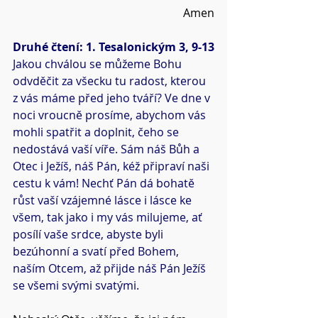
Amen
Druhé čtení: 1. Tesalonickým 3, 9-13
Jakou chválou se můžeme Bohu 
odvděčit za všecku tu radost, kterou 
z vás máme před jeho tváří? Ve dne v 
noci vroucně prosíme, abychom vás 
mohli spatřit a doplnit, čeho se 
nedostává vaší víře. Sám náš Bůh a 
Otec i Ježíš, náš Pán, kéž připraví naši 
cestu k vám! Nechť Pán dá bohatě 
růst vaší vzájemné lásce i lásce ke 
všem, tak jako i my vás milujeme, ať 
posílí vaše srdce, abyste byli 
bezúhonní a svatí před Bohem, 
naším Otcem, až přijde náš Pán Ježíš 
se všemi svými svatými.