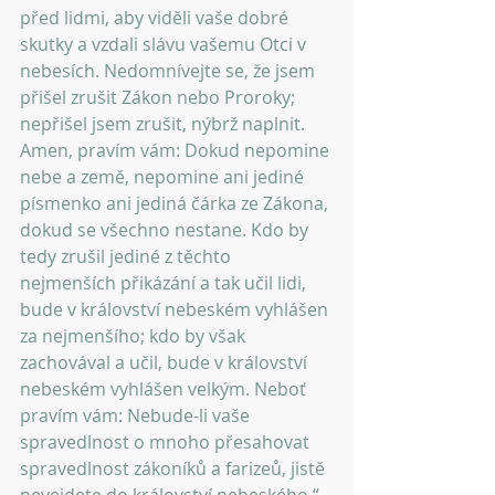
před lidmi, aby viděli vaše dobré 
skutky a vzdali slávu vašemu Otci v 
nebesích. Nedomnívejte se, že jsem 
přišel zrušit Zákon nebo Proroky; 
nepřišel jsem zrušit, nýbrž naplnit. 
Amen, pravím vám: Dokud nepomine 
nebe a země, nepomine ani jediné 
písmenko ani jediná čárka ze Zákona, 
dokud se všechno nestane. Kdo by 
tedy zrušil jediné z těchto 
nejmenších přikázání a tak učil lidi, 
bude v království nebeském vyhlášen 
za nejmenšího; kdo by však 
zachovával a učil, bude v království 
nebeském vyhlášen velkým. Neboť 
pravím vám: Nebude-li vaše 
spravedlnost o mnoho přesahovat 
spravedlnost zákoníků a farizeů, jistě 