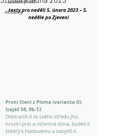
5. února ledna 2023
Kazatelský kurz
texty pro neděli 5. února 2023 – 5. 
Aktuality
neděle po Zjevení
První čtení z Písma (varianta II): 
Izajáš 58, 9b-12
Odstraníš-li ze svého středu jho, 
hrozící prst a ničemná slova, budeš-li 
štědrý k hladovému a nasytíš-li 