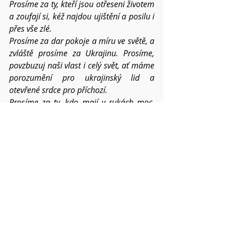
Prosíme za ty, kteří jsou otřeseni životem 
a zoufají si, kéž najdou ujištění a posilu i 
přes vše zlé.
Prosíme za dar pokoje a míru ve světě, a 
zvláště prosíme za Ukrajinu. Prosíme, 
povzbuzuj naši vlast i celý svět, ať máme 
porozumění pro ukrajinský lid a 
otevřené srdce pro příchozí. 
Prosíme za ty, kdo mají v rukách moc, 
aby nehledali jenom vlastní prospěch, a 
usilovali o spravedlivý mír.
Prosíme za vedení Duchem, nacházení 
svornosti a porozumění po prezidentské 
volbě v naší zemi.
Prosíme o požehnání pro všechna 
setkání v našich náboženských obcích v 
roce 2023.
Kéž tomuto světu stále přinášíme ovoce  
Ducha, ať trpělivost a laskavost sílí v nás 