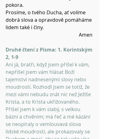
pokora.
Prosíme, o tvého Ducha, ať volíme 
dobrá slova a opravdově pomáháme 
lidem také i činy.
Amen 
Druhé čtení z Písma: 1. Korintským 
2, 1-9
Ani já, bratři, když jsem přišel k vám, 
nepřišel jsem vám hlásat Boží 
tajemství nadnesenými slovy nebo 
moudrostí. Rozhodl jsem se totiž, že 
mezi vámi nebudu znát nic než Ježíše 
Krista, a to Krista ukřižovaného. 
Přišel jsem k vám slabý, s velkou 
bázní a chvěním; má řeč a mé kázání 
se neopíraly o vemlouvavá slova 
lidské moudrosti, ale prokazovaly se 