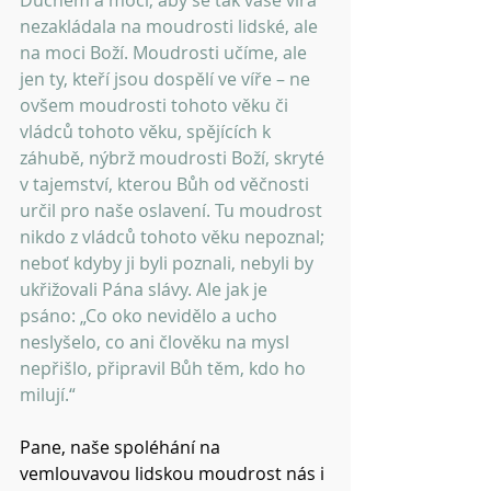
Duchem a mocí, aby se tak vaše víra 
nezakládala na moudrosti lidské, ale 
na moci Boží. Moudrosti učíme, ale 
jen ty, kteří jsou dospělí ve víře – ne 
ovšem moudrosti tohoto věku či 
vládců tohoto věku, spějících k 
záhubě, nýbrž moudrosti Boží, skryté 
v tajemství, kterou Bůh od věčnosti 
určil pro naše oslavení. Tu moudrost 
nikdo z vládců tohoto věku nepoznal; 
neboť kdyby ji byli poznali, nebyli by 
ukřižovali Pána slávy. Ale jak je 
psáno: „Co oko nevidělo a ucho 
neslyšelo, co ani člověku na mysl 
nepřišlo, připravil Bůh těm, kdo ho 
milují.“
Pane, naše spoléhání na 
vemlouvavou lidskou moudrost nás i 