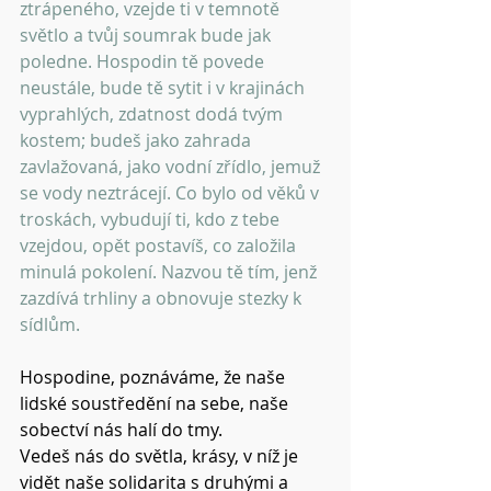
ztrápeného, vzejde ti v temnotě 
světlo a tvůj soumrak bude jak 
poledne. Hospodin tě povede 
neustále, bude tě sytit i v krajinách 
vyprahlých, zdatnost dodá tvým 
kostem; budeš jako zahrada 
zavlažovaná, jako vodní zřídlo, jemuž 
se vody neztrácejí. Co bylo od věků v 
troskách, vybudují ti, kdo z tebe 
vzejdou, opět postavíš, co založila 
minulá pokolení. Nazvou tě tím, jenž 
zazdívá trhliny a obnovuje stezky k 
sídlům.
Hospodine, poznáváme, že naše 
lidské soustředění na sebe, naše 
sobectví nás halí do tmy.
Vedeš nás do světla, krásy, v níž je 
vidět naše solidarita s druhými a 