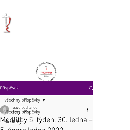
KRÁLOVÉHRADECKÁ
DIECÉZE
CÍRKVE
ČESKOSLOVENSKÉ
HUSITSKÉ
Příspěvek
Všechny příspěvky
pavelpechanec
Všechny příspěvky
27. 1. 2023
Modlitby 5. týden, 30. ledna –
Modlitby