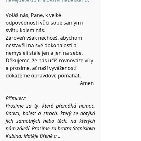
nevejdete do království nebeského.“
Voláš nás, Pane, k velké 
odpovědnosti vůči sobě samým i 
světu kolem nás.
Zároveň však nechceš, abychom 
nestavěli na své dokonalosti a 
nemysleli stále jen a jen na sebe.
Děkujeme, že nás učíš rovnováze víry 
a prosíme, ať naší vyvážeností 
dokážeme opravdově pomáhat.
Amen 
Přímluvy:
Prosíme za ty, které přemáhá nemoc, 
únava, bolest a strach, který se dotýká 
jich samotných nebo těch, na kterých 
nám záleží. Prosíme za bratra Stanislava 
Kubína, Matěje Břeně a
… 