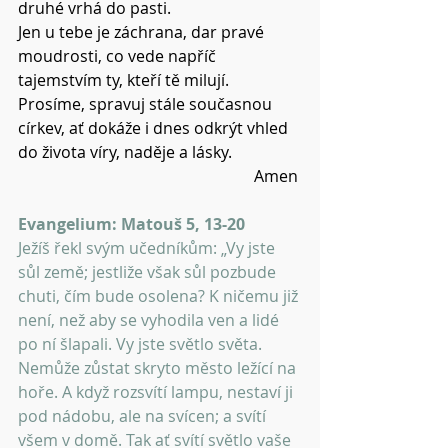
druhé vrhá do pasti.
Jen u tebe je záchrana, dar pravé 
moudrosti, co vede napříč 
tajemstvím ty, kteří tě milují.
Prosíme, spravuj stále současnou 
církev, ať dokáže i dnes odkrýt vhled 
do života víry, naděje a lásky.
Amen 
Evangelium: Matouš 5, 13-20
Ježíš řekl svým učedníkům: „Vy jste 
sůl země; jestliže však sůl pozbude 
chuti, čím bude osolena? K ničemu již 
není, než aby se vyhodila ven a lidé 
po ní šlapali. Vy jste světlo světa. 
Nemůže zůstat skryto město ležící na 
hoře. A když rozsvítí lampu, nestaví ji 
pod nádobu, ale na svícen; a svítí 
všem v domě. Tak ať svítí světlo vaše 