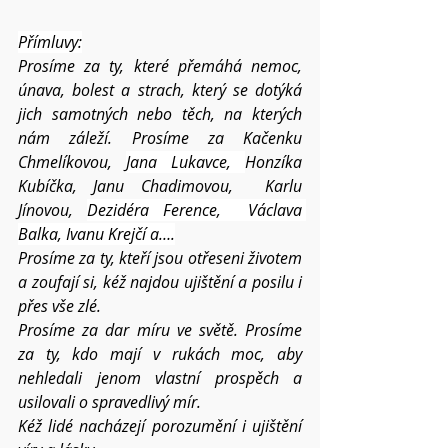
Přímluvy:
Prosíme za ty, které přemáhá nemoc, 
únava, bolest a strach, který se dotýká 
jich samotných nebo těch, na kterých 
nám záleží. Prosíme za Kačenku 
Chmelíkovou, 
Jana Lukavce, 
Honzíka 
Kubíčka, Janu Chadimovou,  Karlu 
Jínovou, 
Dezidéra Ference,  Václava 
Balka, Ivanu Krejčí a….
Prosíme za ty, kteří jsou otřeseni životem 
a zoufají si, kéž najdou ujištění a posilu i 
přes vše zlé.
Prosíme za dar míru ve světě. Prosíme 
za ty, kdo mají v rukách moc, aby 
nehledali jenom vlastní prospěch a 
usilovali o spravedlivý mír. 
Kéž lidé nacházejí porozumění i ujištění 