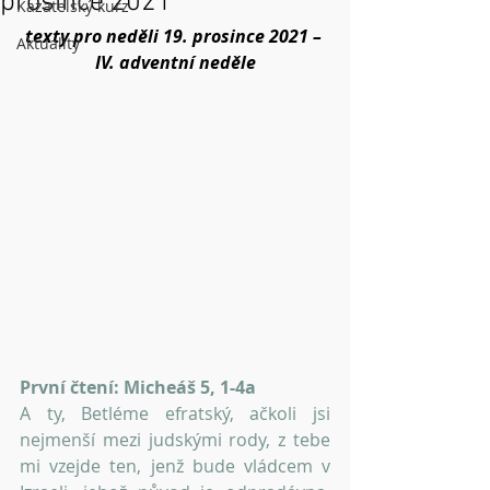
prosince 2021
Kazatelský kurz
texty pro neděli 19. prosince 2021 – 
Aktuality
IV. adventní neděle
První čtení: Micheáš 5, 1-4a
A ty, Betléme efratský, ačkoli jsi 
nejmenší mezi judskými rody, z tebe 
mi vzejde ten, jenž bude vládcem v 