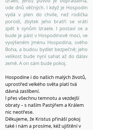
Izraeli, jehož původ je odpradávna, 
ode dnů věčných. I když je Hospodin 
vydá v plen do chvíle, než rodička 
porodí, zbytek jeho bratří se vrátí 
zpět k synům Izraele. I postaví se a 
bude je pást v Hospodinově moci, ve 
vyvýšeném jménu Hospodina, svého 
Boha, a budou bydlet bezpečně; jeho 
velikost bude nyní sahat až do dálav 
země. A on sám bude pokoj.
Hospodine i do našich malých životů, 
uprostřed velkého světa platí tvá 
dávná zaslíbení.
I přes všechnu temnotu a vezdejší 
obraty – s naším Pastýřem a Králem 
nic neotřese.
Děkujeme, že Kristus přináší pokoj 
také i nám a prosíme, kéž ujištění v 