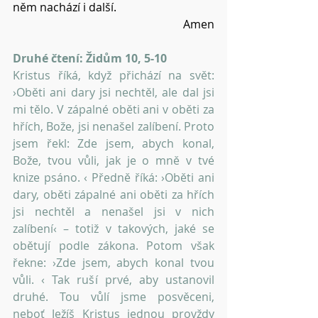
něm nachází i další.
Amen
Druhé čtení: Židům 10, 5-10
Kristus říká, když přichází na svět: 
›Oběti ani dary jsi nechtěl, ale dal jsi 
mi tělo. V zápalné oběti ani v oběti za 
hřích, Bože, jsi nenašel zalíbení. Proto 
jsem řekl: Zde jsem, abych konal, 
Bože, tvou vůli, jak je o mně v tvé 
knize psáno. ‹ Předně říká: ›Oběti ani 
dary, oběti zápalné ani oběti za hřích 
jsi nechtěl a nenašel jsi v nich 
zalíbení‹ – totiž v takových, jaké se 
obětují podle zákona. Potom však 
řekne: ›Zde jsem, abych konal tvou 
vůli. ‹ Tak ruší prvé, aby ustanovil 
druhé. Tou vůlí jsme posvěceni, 
neboť Ježíš Kristus jednou provždy 