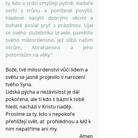
ty, kdo v srdci smýšlejí pyšně; vladaře 
svrhl s trůnu a ponížené povýšil, 
hladové nasytil dobrými věcmi a 
bohaté poslal pryč s prázdnou. Ujal 
se svého služebníka Izraele, pamětliv 
svého milosrdenství, jež slíbil našim 
otcům, Abrahamovi a jeho 
potomkům na věky.“
Bože, tvé milosrdenství vůči lidem a 
světu se jasně projevilo v narození 
tvého Syna.
Lidská pýcha a nezávislost je dál 
pokořena, ale ti kdo s bázní k tobě 
hledí, nachází v Kristu naději.
Prosíme za ty, kdo v nepokoře 
přehlížejí svět, ať  prohlédnou a kéž k 
nim nepatříme ani my.
Amen