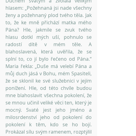
Duchem svatým a zvolala velikým 
hlasem: „Požehnaná jsi nade všechny 
ženy a požehnaný plod tvého těla. Jak 
to, že ke mně přichází matka mého 
Pána? Hle, jakmile se zvuk tvého 
hlasu dotkl mých uší, pohnulo se 
radostí dítě v mém těle. A 
blahoslavená, která uvěřila, že se 
splní to, co jí bylo řečeno od Pána.“ 
Maria řekla: „Duše má velebí Pána a 
můj duch jásá v Bohu, mém Spasiteli, 
že se sklonil ke své služebnici v jejím 
ponížení. Hle, od této chvíle budou 
mne blahoslavit všechna pokolení, že 
se mnou učinil veliké věci ten, který je 
mocný. Svaté jest jeho jméno a 
milosrdenství jeho od pokolení do 
pokolení k těm, kdo se ho bojí. 
Prokázal sílu svým ramenem, rozptýlil 