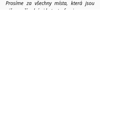
Prosíme za všechny místa, která jsou 
ničena přírodními katastrofami...
Prosíme o požehnání pro všechna 
setkání člověka s člověkem – v církvi, 
v rodinách, mezi přáteli i vnějším 
světem.
Dej, Otče, ať tomuto světu stále 
přinášíme ovoce
 Ducha svatého, ať 
tichost i sebeovládání v nás a mezi námi 
posiluje v roce 2025.
Pokud víte o dalších konkrétních 
situacích a chcete,
abychom je společně nesli, napište mi o 
nich. Váš Pavel
Modlitby