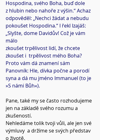
Hospodina, svého Boha, buď dole 
z hlubin nebo nahoře z výšin.“ Achaz 
odpověděl: „Nechci žádat a nebudu 
pokoušet Hospodina.“ I řekl Izajáš: 
„Slyšte, dome Davidův! Což je vám 
málo
zkoušet trpělivost lidí, že chcete 
zkoušet i  trpělivost mého Boha? 
Proto vám dá znamení sám 
Panovník: Hle, dívka počne a porodí 
syna a dá mu jméno Immanuel (to je 
»S námi Bůh«).
Pane, také my se často rozhodujeme 
jen na základě svého rozumu a 
zkušeností.
Nehledáme tolik tvoji vůli, ale jen své 
výmluvy  a držíme se svých představ 
o životě.