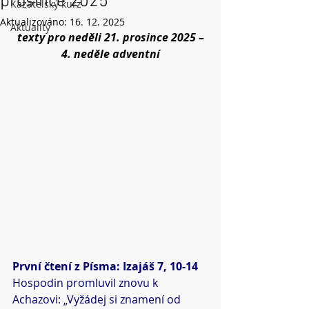
prosince 2025
Kazatelský kurz
Aktualizováno:
16. 12. 2025
Aktuality
texty pro neděli 21. prosince 2025 –
4. neděle adventní
První čtení z Písma: Izajáš 7, 10-14
Hospodin promluvil znovu k 
Achazovi: „Vyžádej si znamení od 