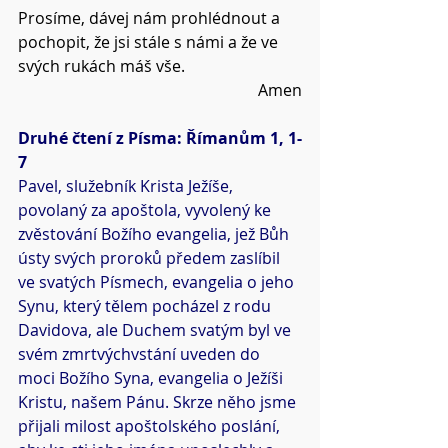
Prosíme, dávej nám prohlédnout a 
pochopit, že jsi stále s námi a že ve 
svých rukách máš vše.
Amen
Druhé čtení z Písma: Římanům 1, 1-
7
Pavel, služebník Krista Ježíše, 
povolaný za apoštola, vyvolený ke 
zvěstování Božího evangelia, jež Bůh 
ústy svých proroků předem zaslíbil 
ve svatých Písmech, evangelia o jeho 
Synu, který tělem pocházel z rodu 
Davidova, ale Duchem svatým byl ve 
svém zmrtvýchvstání uveden do 
moci Božího Syna, evangelia o Ježíši 
Kristu, našem Pánu. Skrze něho jsme 
přijali milost apoštolského poslání, 