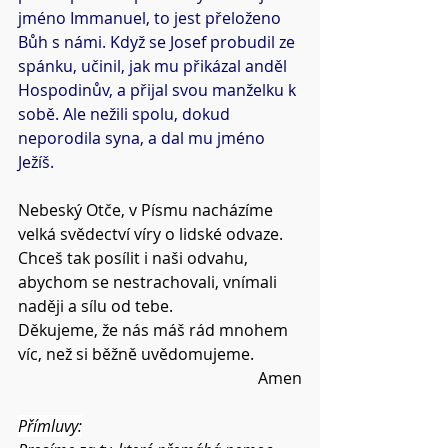
jméno Immanuel, to jest přeloženo 
Bůh s námi. Když se Josef probudil ze 
spánku, učinil, jak mu přikázal anděl 
Hospodinův, a přijal svou manželku k 
sobě. Ale nežili spolu, dokud 
neporodila syna, a dal mu jméno 
Ježíš.
Nebeský Otče, v Písmu nacházíme 
velká svědectví víry o lidské odvaze.
Chceš tak posílit i naši odvahu, 
abychom se nestrachovali, vnímali 
naději a sílu od tebe.
Děkujeme, že nás máš rád mnohem 
víc, než si běžně uvědomujeme.
Amen
Přímluvy: