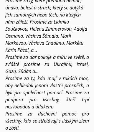
Prosíme za ty, které přemáhá nemoc, 
únava, bolest a strach, který se dotýká 
jich samotných nebo těch, na kterých 
nám záleží. Prosíme za
 Lidmilu 
Součkovou, Helenu Zimmerovou, 
Adolfa 
Osmana, Václava Šámala, Marii 
Markovou, Václava Chadimu, Markétu 
Karin Pácal, a…
Prosíme za dar pokoje a míru ve světě, a 
zvláště prosíme za Ukrajinu, Izrael, 
Gazu, Súdán a…
Prosíme za ty, kdo mají v rukách moc, 
aby nehledali jenom vlastní prospěch, a 
byli pro společnost pomocí. Prosíme za 
podporu pro všechny, kteří trpí 
nesvobodou a útlakem.
Prosíme za duchovní pomoc pro 
všechny, kdo se střetávají s lidským zlem 
a záští.