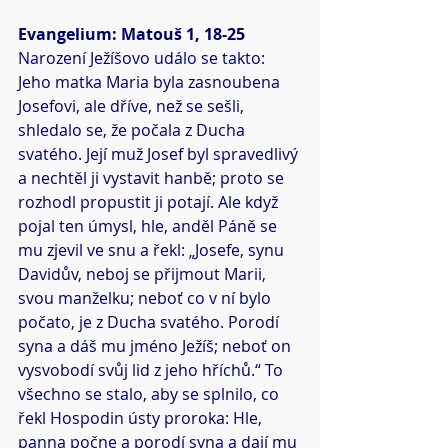
Evangelium: Matouš 1, 18-25
Narození Ježíšovo událo se takto: 
Jeho matka Maria byla zasnoubena 
Josefovi, ale dříve, než se sešli, 
shledalo se, že počala z Ducha 
svatého. Její muž Josef byl spravedlivý 
a nechtěl ji vystavit hanbě; proto se 
rozhodl propustit ji potají. Ale když 
pojal ten úmysl, hle, anděl Páně se 
mu zjevil ve snu a řekl: „Josefe, synu 
Davidův, neboj se přijmout Marii, 
svou manželku; neboť co v ní bylo 
počato, je z Ducha svatého. Porodí 
syna a dáš mu jméno Ježíš; neboť on 
vysvobodí svůj lid z jeho hříchů.“ To 
všechno se stalo, aby se splnilo, co 
řekl Hospodin ústy proroka: Hle, 
panna počne a porodí syna a dají mu 