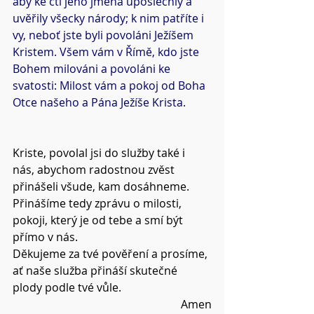
aby ke cti jeho jména uposlechly a 
uvěřily všecky národy; k nim patříte i 
vy, neboť jste byli povoláni Ježíšem 
Kristem. Všem vám v Římě, kdo jste 
Bohem milováni a povoláni ke 
svatosti: Milost vám a pokoj od Boha 
Otce našeho a Pána Ježíše Krista.
Kriste, povolal jsi do služby také i 
nás, abychom radostnou zvěst 
přinášeli všude, kam dosáhneme.
Přinášíme tedy zprávu o milosti, 
pokoji, který je od tebe a smí být 
přímo v nás.
Děkujeme za tvé pověření a prosíme, 
ať naše služba přináší skutečné 
plody podle tvé vůle.
Amen