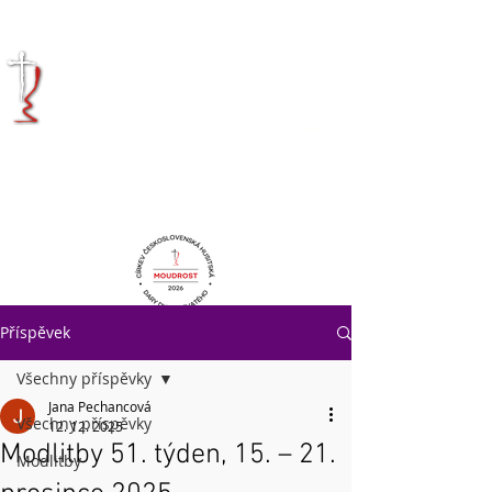
KRÁLOVÉHRADECKÁ
DIECÉZE
CÍRKVE
ČESKOSLOVENSKÉ
HUSITSKÉ
Příspěvek
Všechny příspěvky
Jana Pechancová
Všechny příspěvky
12. 12. 2025
Modlitby 51. týden, 15. – 21.
Modlitby