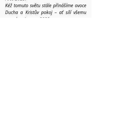
Kéž tomuto světu stále přinášíme ovoce  
Ducha a Kristův pokoj – ať sílí všemu 
navzdory i v roce 2022.
Pokud víte o dalších konkrétních 
situacích a chcete,
abychom je společně nesli, napište mi o 
nich.  
Váš Pavel
Modlitby
Nejnovější příspěvky
Zobrazit vše