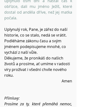
uplynulo osm dní a nastal čas k 
obřízce, dali mu jméno Ježíš, které 
dostal od anděla dříve, než jej matka 
počala.
Uplynulý rok, Pane, je zářez do naší 
historie, co se stalo, nedá se vrátit.
Podléháme zákonu času a svým 
jménem podepisujeme mnohé, co 
vychází z naší vůle.
Děkujeme, že pronikáš do našich 
životů a prosíme, ať umíme v radosti 
víry prožívat i všední chvíle nového 
roku.
Amen
Přímluvy:
Prosíme za ty, které přemáhá nemoc, 