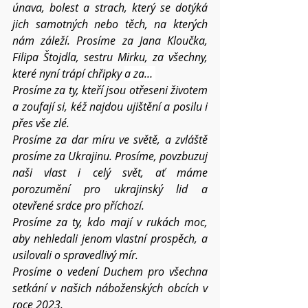
únava, bolest a strach, který se dotýká 
jich samotných nebo těch, na kterých 
nám záleží. Prosíme za Jana Kloučka, 
Filipa Štojdla, sestru Mirku, za všechny, 
které nyní trápí chřipky 
a za… 
Prosíme za ty, kteří jsou otřeseni životem 
a zoufají si, kéž najdou ujištění a posilu i 
přes vše zlé.
Prosíme za dar míru ve světě, a zvláště 
prosíme za Ukrajinu. Prosíme, povzbuzuj 
naši vlast i celý svět, ať máme 
porozumění pro ukrajinský lid a 
otevřené srdce pro příchozí. 
Prosíme za ty, kdo mají v rukách moc, 
aby nehledali jenom vlastní prospěch, a 
usilovali o spravedlivý mír.
Prosíme o vedení Duchem pro všechna 
setkání v našich náboženských obcích v 
roce 2023.