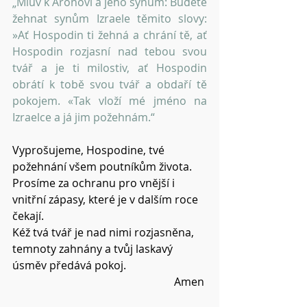
„Mluv k Áronovi a jeho synům: Budete 
žehnat synům Izraele těmito slovy: 
»Ať Hospodin ti žehná a chrání tě, ať 
Hospodin rozjasní nad tebou svou 
tvář a je ti milostiv, ať Hospodin 
obrátí k tobě svou tvář a obdaří tě 
pokojem. «Tak vloží mé jméno na 
Izraelce a já jim požehnám.“
Vyprošujeme, Hospodine, tvé 
požehnání všem poutníkům života.
Prosíme za ochranu pro vnější i 
vnitřní zápasy, které je v dalším roce 
čekají.
Kéž tvá tvář je nad nimi rozjasněna, 
temnoty zahnány a tvůj laskavý 
úsměv předává pokoj.
Amen 