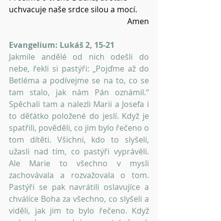
uchvacuje naše srdce silou a mocí.
Amen
Evangelium: Lukáš 2, 15-21
Jakmile andělé od nich odešli do 
nebe, řekli si pastýři: „Pojďme až do 
Betléma a podívejme se na to, co se 
tam stalo, jak nám Pán oznámil.“ 
Spěchali tam a nalezli Marii a Josefa i 
to děťátko položené do jeslí. Když je 
spatřili, pověděli, co jim bylo řečeno o 
tom dítěti. Všichni, kdo to slyšeli, 
užasli nad tím, co pastýři vyprávěli. 
Ale Marie to všechno v mysli 
zachovávala a rozvažovala o tom. 
Pastýři se pak navrátili oslavujíce a 
chválíce Boha za všechno, co slyšeli a 
viděli, jak jim to bylo řečeno. Když 