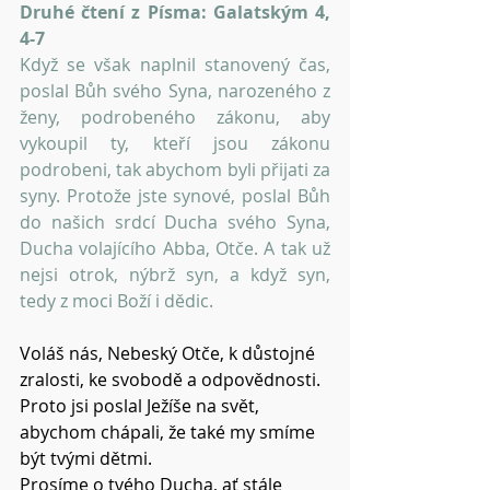
Druhé čtení z Písma: Galatským 4, 
4-7
Když se však naplnil stanovený čas, 
poslal Bůh svého Syna, narozeného z 
ženy, podrobeného zákonu, aby 
vykoupil ty, kteří jsou zákonu 
podrobeni, tak abychom byli přijati za 
syny. Protože jste synové, poslal Bůh 
do našich srdcí Ducha svého Syna, 
Ducha volajícího Abba, Otče. A tak už 
nejsi otrok, nýbrž syn, a když syn, 
tedy z moci Boží i dědic.
Voláš nás, Nebeský Otče, k důstojné 
zralosti, ke svobodě a odpovědnosti.
Proto jsi poslal Ježíše na svět, 
abychom chápali, že také my smíme 
být tvými dětmi.
Prosíme o tvého Ducha, ať stále 