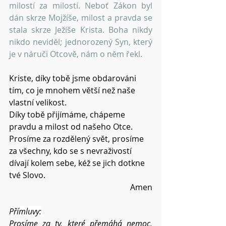
milostí za milostí. Neboť Zákon byl 
dán skrze Mojžíše, milost a pravda se 
stala skrze Ježíše Krista. Boha nikdy 
nikdo neviděl; jednorozený Syn, který 
je v náruči Otcově, nám o něm řekl.
Kriste, díky tobě jsme obdarováni 
tím, co je mnohem větší než naše 
vlastní velikost.
Díky tobě přijímáme, chápeme 
pravdu a milost od našeho Otce.
Prosíme za rozdělený svět, prosíme 
za všechny, kdo se s nevraživostí 
dívají kolem sebe, kéž se jich dotkne 
tvé Slovo.
Amen
Přímluvy:
Prosíme za ty, které přemáhá nemoc, 