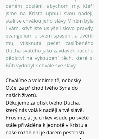
daném poslání, abychom my, kteří 
jsme na Krista upnuli svou naději, 
stali se chválou jeho slávy. V něm byla 
i vám, když jste uslyšeli slovo pravdy, 
evangelium o svém spasení, a uvěřili 
mu, vtisknuta pečeť zaslíbeného 
Ducha svatého jako závdavek našeho 
dědictví na vykoupení těch, které si 
Bůh vydobyl k chvále své slávy.
Chválíme a velebíme tě, nebeský 
Otče, za příchod tvého Syna do 
našich životů.
Děkujeme za otisk tvého Ducha, 
který nás volá k naději a tvé slávě.
Prosíme, ať je církev všude po světě 
stále přiváděna k jednotě v Kristu a 
naše rozdělení je darem pestrosti.