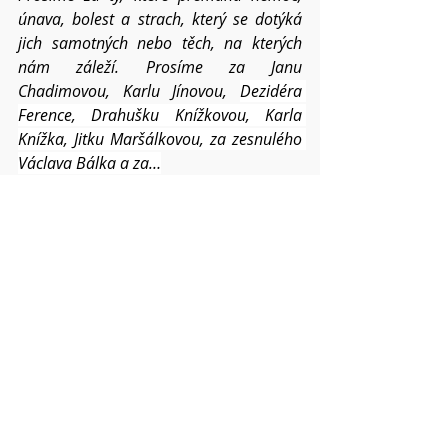
únava, bolest a strach, který se dotýká 
jich samotných nebo těch, na kterých 
nám záleží. Prosíme za Janu 
Chadimovou, Karlu Jínovou, 
Dezidéra 
Ference, Drahušku Knížkovou, Karla 
Knížka, Jitku Maršálkovou, za zesnulého 
Václava Bálka a za…
Prosíme za ty, kteří jsou otřeseni životem 
a zoufají si, kéž najdou ujištění a posilu i 
přes vše zlé.
Prosíme za dar míru ve světě. Prosíme 
za ty, kdo mají v rukách moc, aby 
nehledali jenom vlastní prospěch a 
usilovali o spravedlivý mír. 
Prosíme za církev, ať tomuto světu stále 
přináší ovoce Tvého Ducha a radost i 
pokoj sílí všemu navzdory i v roce 2022.