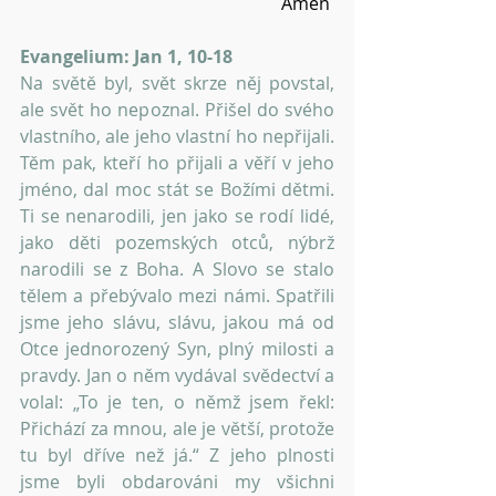
Amen 
Evangelium: Jan 1, 10-18
Na světě byl, svět skrze něj povstal, 
ale svět ho nepoznal. Přišel do svého 
vlastního, ale jeho vlastní ho nepřijali. 
Těm pak, kteří ho přijali a věří v jeho 
jméno, dal moc stát se Božími dětmi. 
Ti se nenarodili, jen jako se rodí lidé, 
jako děti pozemských otců, nýbrž 
narodili se z Boha. A Slovo se stalo 
tělem a přebývalo mezi námi. Spatřili 
jsme jeho slávu, slávu, jakou má od 
Otce jednorozený Syn, plný milosti a 
pravdy. Jan o něm vydával svědectví a 
volal: „To je ten, o němž jsem řekl: 
Přichází za mnou, ale je větší, protože 
tu byl dříve než já.“ Z jeho plnosti 
jsme byli obdarováni my všichni 