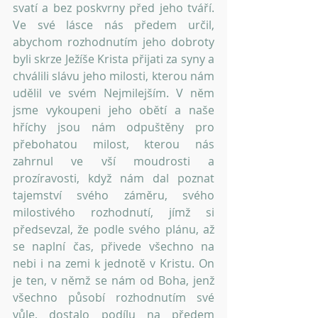
svatí a bez poskvrny před jeho tváří. 
Ve své lásce nás předem určil, 
abychom rozhodnutím jeho dobroty 
byli skrze Ježíše Krista přijati za syny a 
chválili slávu jeho milosti, kterou nám 
udělil ve svém Nejmilejším. V něm 
jsme vykoupeni jeho obětí a naše 
hříchy jsou nám odpuštěny pro 
přebohatou milost, kterou nás 
zahrnul ve vší moudrosti a 
prozíravosti, když nám dal poznat 
tajemství svého záměru, svého 
milostivého rozhodnutí, jímž si 
předsevzal, že podle svého plánu, až 
se naplní čas, přivede všechno na 
nebi i na zemi k jednotě v Kristu. On 
je ten, v němž se nám od Boha, jenž 
všechno působí rozhodnutím své 
vůle, dostalo podílu na předem 