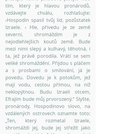
tím, který je hlavou pronárodů, 
vzdávejte chválu, rozhlašujte: 
›Hospodin spasil tvůj lid, pozůstatek 
Izraele. ‹ Hle, přivedu je ze země 
severní, shromáždím je z 
nejodlehlejších koutů země. Bude 
mezi nimi slepý a kulhavý, těhotná, i 
ta, jež právě porodila. Vrátí se sem 
veliké shromáždění. Přijdou s pláčem 
a s prosbami o smilování, já je 
povedu. Dovedu je k potokům, jež 
mají vodu, cestou přímou, na níž 
neklopýtnou. Budu Izraeli otcem, 
Efrajim bude můj prvorozený.“ Slyšte, 
pronárody, Hospodinovo slovo, na 
vzdálených ostrovech oznamte toto: 
„Ten, který rozmetal Izraele, 
shromáždí jej, bude jej střežit jako 