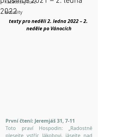
prosince 2021 – 2. ledna
Kazatelský kurz
2022
Aktuality
texty pro neděli 2. ledna 2022 – 2. 
neděle po Vánocích
První čtení: Jeremjáš 31, 7-11
Toto praví Hospodin: „Radostně 
plesejte vstříc Jákobovi, jásejte nad 