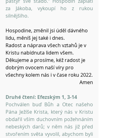
pastýř své stádo.“ Hospodin zaplatí 
za Jákoba, vykoupí ho z rukou 
silnějšího.
Hospodine, změnil jsi úděl dávného 
lidu, měníš jej také i dnes.
Radost a náprava všech vztahů je v 
Kristu nabídnuta lidem všem.
Děkujeme a prosíme, kéž radost je 
dobrým ovocem naší víry pro 
všechny kolem nás i v čase roku 2022.
Amen
Druhé čtení: Efezským 1, 3-14
Pochválen buď Bůh a Otec našeho 
Pána Ježíše Krista, který nás v Kristu 
obdařil vším duchovním požehnáním 
nebeských darů; v něm nás již před 
stvořením světa vyvolil, abychom byli 