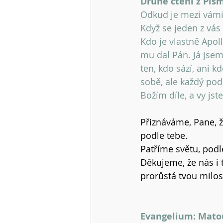
Druhé čtení z Písma
Odkud je mezi vámi zá
Když se jeden z vás 
Kdo je vlastně Apollo
mu dal Pán. Já jsem 
ten, kdo sází, ani k
sobě, ale každý pod
Božím díle, a vy jst
Přiznáváme, Pane, že
podle tebe.
Patříme světu, podl
Děkujeme, že nás i t
prorůstá tvou milost
Evangelium: Matouš