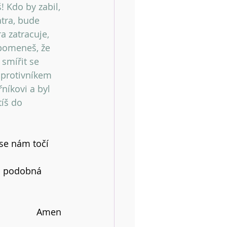
! Kdo by zabil, 
tra, bude 
 zatracuje, 
zpomeneš, že 
 smířit se 
 protivníkem 
níkovi a byl 
íš do 
 se nám točí 
á podobná 
Amen 