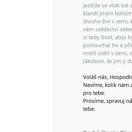
Jestliže se však tvé
klanět jiným bohům 
dlouho živi v zemi,
vám svědectví nebes 
si tedy život, abys 
poslouchal ho a při
mohl sídlit v zemi,
Jákobovi, že jim ji d
Voláš nás, Hospodin
Nevíme, kolik nám 
pro tebe.
Prosíme, spravuj ná
tebe.