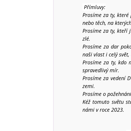
 Přímluvy:
Prosíme za ty, které
nebo těch, na kterýc
Prosíme za ty, kteří 
zlé.
Prosíme za dar poko
naši vlast i celý svě
Prosíme za ty, kdo m
spravedlivý mír.
Prosíme za vedení D
zemi.
Prosíme o požehnání 
Kéž tomuto světu stá
námi v roce 2023.