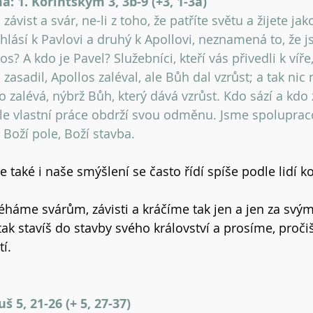
: 1. Korintským 3, 3b-9 (+3, 1-3a)
vist a svár, ne-li z toho, že patříte světu a žijete jako
hlásí k Pavlovi a druhý k Apollovi, neznamená to, že js
s? A kdo je Pavel? Služebníci, kteří vás přivedli k víře,
zasadil, Apollos zaléval, ale Bůh dal vzrůst; a tak ni
do zalévá, nýbrž Bůh, který dává vzrůst. Kdo sází a kdo z
le vlastní práce obdrží svou odměnu. Jsme spoluprac
e Boží pole, Boží stavba.
 také i naše smýšlení se často řídí spíše podle lidí k
éháme svárům, závisti a kráčíme tak jen a jen za svým
ak stavíš do stavby svého království a prosíme, pročišť
í.
 5, 21-26 (+ 5, 27-37)