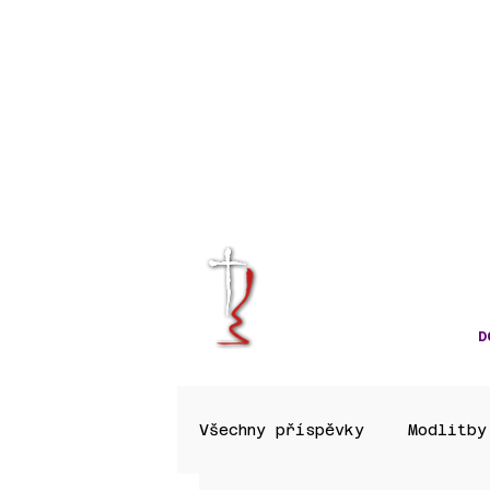
KRÁLOVÉHRA
CÍRKVE ČES
D
Všechny příspěvky
Modlitby