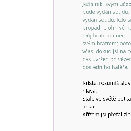
Ježíš řekl svým učed
bude vydán soudu. «
vydán soudu; kdo sn
propadne ohnivému p
tvůj bratr má něco p
svým bratrem; potom
včas, dokud jsi na 
bys uvržen do vězen
posledního haléře. 
Kriste, rozumíš slo
hlava.
Stále ve světě pot
linka…
Křížem jsi přeťal zl