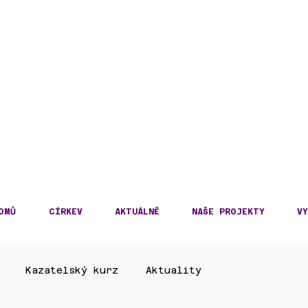
DECKÁ DIECÉZE
KOSLOVENSKÉ HUSITS
OMŮ
CÍRKEV
AKTUÁLNĚ
NAŠE PROJEKTY
VY
Kazatelský kurz
Aktuality