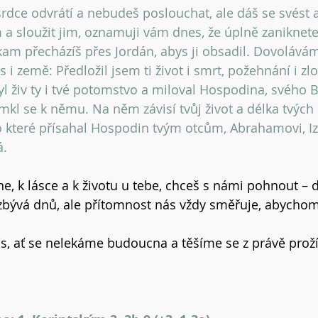
 srdce odvrátí a nebudeš poslouchat, ale dáš se svést 
a sloužit jim, oznamuji vám dnes, že úplně zaniknet
 kam přecházíš přes Jordán, abys ji obsadil. Dovolávám
i země: Předložil jsem ti život i smrt, požehnání i zlo
byl živ ty i tvé potomstvo a miloval Hospodina, svého 
mkl se k němu. Na něm závisí tvůj život a délka tvých
 o které přísahal Hospodin tvým otcům, Abrahamovi, Iz
á.
e, k lásce a k životu u tebe, chceš s námi pohnout – 
zbývá dnů, ale přítomnost nás vždy směřuje, abychom
s, ať se nelekáme budoucna a těšíme se z právě proží