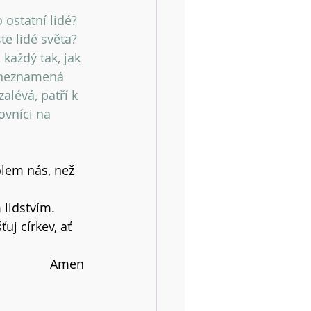
 ostatní lidé? 
te lidé světa? 
 každý tak, jak 
c neznamená 
alévá, patří k 
ovníci na 
olem nás, než 
 lidstvím.
uj církev, ať 
Amen 