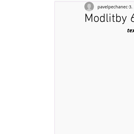
pavelpechanec
3.
Modlitby 
te