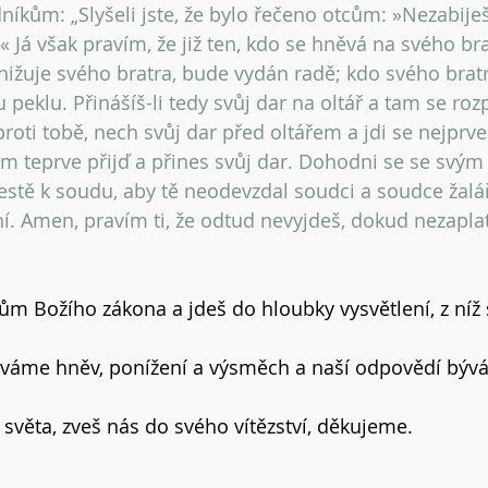
níkům: „Slyšeli jste, že bylo řečeno otcům: »Nezabiješ
 Já však pravím, že již ten, kdo se hněvá na svého bra
ižuje svého bratra, bude vydán radě; kdo svého bratra
eklu. Přinášíš-li tedy svůj dar na oltář a tam se ro
roti tobě, nech svůj dar před oltářem a jdi se nejprve
 teprve přijď a přines svůj dar. Dohodni se se svým
cestě k soudu, aby tě neodevzdal soudci a soudce žalář
í. Amen, pravím ti, že odtud nevyjdeš, dokud nezaplat
vům Božího zákona a jdeš do hloubky vysvětlení, z níž
káváme hněv, ponížení a výsměch a naší odpovědí býv
o světa, zveš nás do svého vítězství, děkujeme.