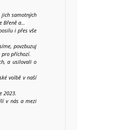
 jich samotných 
je Břeně a
… 
osilu i přes vše 
síme, povzbuzuj 
 pro příchozí. 
, a usilovali o 
é volbě v naší 
e 2023.
lí v nás a mezi 