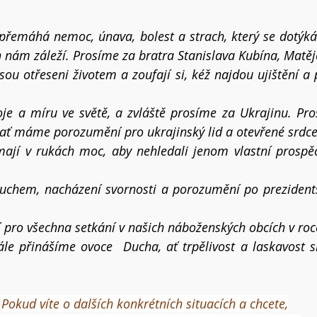
 přemáhá nemoc, únava, bolest a strach, který se dotýká
h nám záleží. Prosíme za bratra Stanislava Kubína, Matě
jsou otřeseni životem a zoufají si, kéž najdou ujištění a p
je a míru ve světě, a zvláště prosíme za Ukrajinu. Pro
t, ať máme porozumění pro ukrajinský lid a otevřené srdce
ají v rukách moc, aby nehledali jenom vlastní prospěch
uchem, nacházení svornosti a porozumění po prezidentsk
pro všechna setkání v našich náboženských obcích v roc
le přinášíme ovoce  Ducha, ať trpělivost a laskavost sí
Pokud víte o dalších konkrétních situacích a chcete,