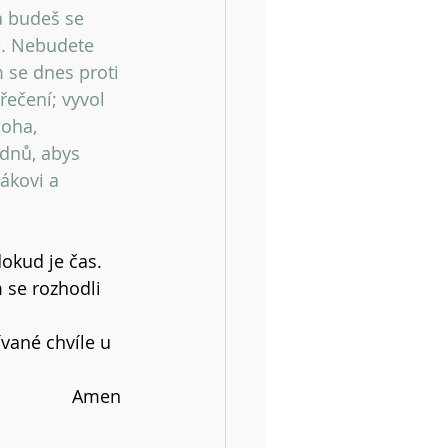
a budeš se 
e. Nebudete 
 se dnes proti 
řečení; vyvol 
Boha, 
 dnů, abys 
ákovi a 
dokud je čas.
 se rozhodli 
vané chvíle u 
Amen 