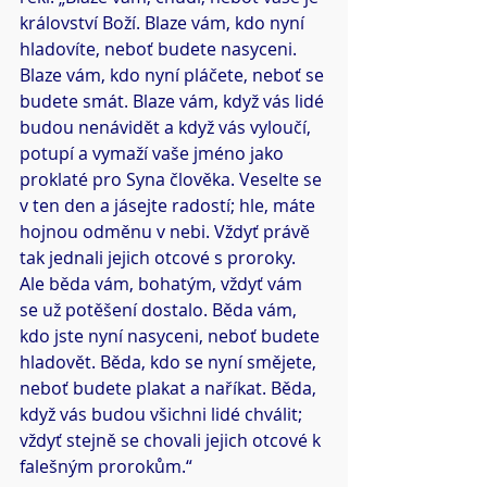
království Boží. Blaze vám, kdo nyní 
hladovíte, neboť budete nasyceni. 
Blaze vám, kdo nyní pláčete, neboť se 
budete smát. Blaze vám, když vás lidé 
budou nenávidět a když vás vyloučí, 
potupí a vymaží vaše jméno jako 
proklaté pro Syna člověka. Veselte se 
v ten den a jásejte radostí; hle, máte 
hojnou odměnu v nebi. Vždyť právě 
tak jednali jejich otcové s proroky. 
Ale běda vám, bohatým, vždyť vám 
se už potěšení dostalo. Běda vám, 
kdo jste nyní nasyceni, neboť budete 
hladovět. Běda, kdo se nyní smějete, 
neboť budete plakat a naříkat. Běda, 
když vás budou všichni lidé chválit; 
vždyť stejně se chovali jejich otcové k 
falešným prorokům.“