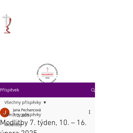
KRÁLOVÉHRADECKÁ
DIECÉZE
CÍRKVE
ČESKOSLOVENSKÉ
HUSITSKÉ
Příspěvek
Všechny příspěvky
Jana Pechancová
Všechny příspěvky
7. 2. 2025
Modlitby 7. týden, 10. – 16.
Modlitby