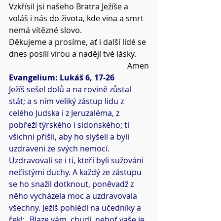
Vzkřísil jsi našeho Bratra Ježíše a 
voláš i nás do života, kde vina a smrt 
nemá vítězné slovo.
Děkujeme a prosíme, ať i další lidé se 
dnes posílí vírou a nadějí tvé lásky.
Amen
Evangelium: Lukáš 6, 17-26
Ježíš sešel dolů a na rovině zůstal 
stát; a s ním veliký zástup lidu z 
celého Judska i z Jeruzaléma, z 
pobřeží týrského i sidonského; ti 
všichni přišli, aby ho slyšeli a byli 
uzdraveni ze svých nemocí. 
Uzdravovali se i ti, kteří byli sužováni 
nečistými duchy. A každý ze zástupu 
se ho snažil dotknout, poněvadž z 
něho vycházela moc a uzdravovala 
všechny. Ježíš pohlédl na učedníky a 
řekl: „Blaze vám, chudí, neboť vaše je 