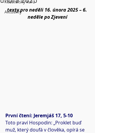
února 2025
Kazatelský kurz
texty pro neděli 16. února 2025 – 6. 
Aktuality
neděle po Zjevení
První čtení: Jeremjáš 17, 5-10
Toto praví Hospodin: „Proklet buď 
muž, který doufá v člověka, opírá se 