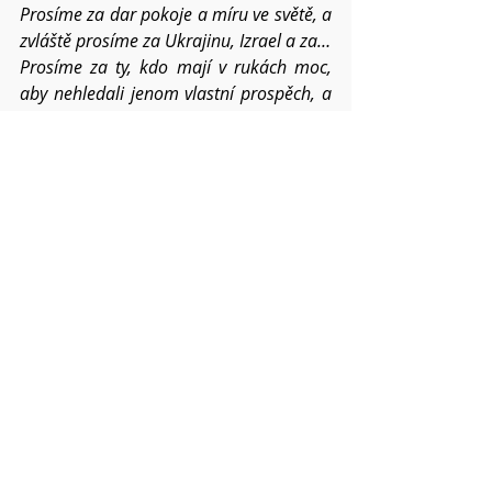
Prosíme za dar pokoje a míru ve světě, a 
zvláště prosíme za Ukrajinu, Izrael a za…
Prosíme za ty, kdo mají v rukách moc, 
aby nehledali jenom vlastní prospěch, a 
byli pro společnost pomocí. Prosíme za 
podporu pro všechny, kteří trpí 
nesvobodou a útlakem.
Prosíme o požehnání pro všechna 
setkání v našich náboženských obcích  a 
rodinách.
Dej, Otče, ať tomuto světu stále 
přinášíme ovoce
 Ducha svatého, ať 
tichost i sebeovládání v nás a mezi námi 
posiluje v roce 2025.
Pokud víte o dalších konkrétních 
situacích a chcete,
abychom je společně nesli, napište mi o 
nich. Váš Pavel