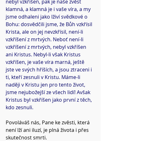
nebyl vzkříšen, pak je naše zvěst 
klamná, a klamná je i vaše víra, a my 
jsme odhaleni jako lživí svědkové o 
Bohu: dosvědčili jsme, že Bůh vzkřísil 
Krista, ale on jej nevzkřísil, není-li 
vzkříšení z mrtvých. Neboť není-li 
vzkříšení z mrtvých, nebyl vzkříšen 
ani Kristus. Nebyl-li však Kristus 
vzkříšen, je vaše víra marná, ještě 
jste ve svých hříších, a jsou ztraceni i 
ti, kteří zesnuli v Kristu. Máme-li 
naději v Kristu jen pro tento život, 
jsme nejubožejší ze všech lidí! Avšak 
Kristus byl vzkříšen jako první z těch, 
kdo zesnuli.
Povoláváš nás, Pane ke zvěsti, která 
není lží ani iluzí, je plná života i přes 
skutečnost smrti.