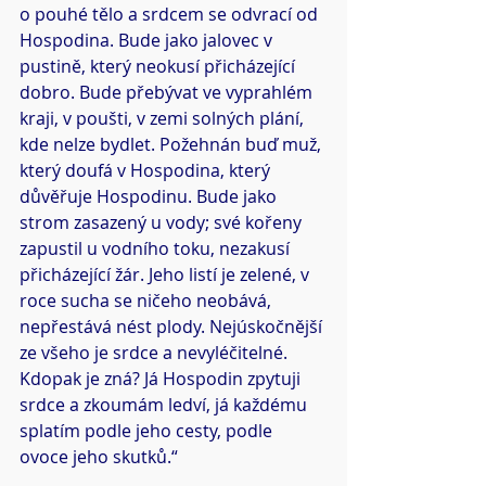
o pouhé tělo a srdcem se odvrací od 
Hospodina. Bude jako jalovec v 
pustině, který neokusí přicházející 
dobro. Bude přebývat ve vyprahlém 
kraji, v poušti, v zemi solných plání, 
kde nelze bydlet. Požehnán buď muž, 
který doufá v Hospodina, který 
důvěřuje Hospodinu. Bude jako 
strom zasazený u vody; své kořeny 
zapustil u vodního toku, nezakusí 
přicházející žár. Jeho listí je zelené, v 
roce sucha se ničeho neobává, 
nepřestává nést plody. Nejúskočnější 
ze všeho je srdce a nevyléčitelné. 
Kdopak je zná? Já Hospodin zpytuji 
srdce a zkoumám ledví, já každému 
splatím podle jeho cesty, podle 
ovoce jeho skutků.“