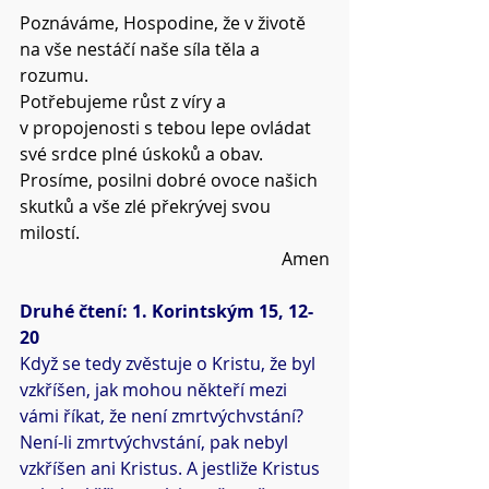
Poznáváme, Hospodine, že v životě 
na vše nestáčí naše síla těla a 
rozumu.
Potřebujeme růst z víry a 
v propojenosti s tebou lepe ovládat 
své srdce plné úskoků a obav.
Prosíme, posilni dobré ovoce našich 
skutků a vše zlé překrývej svou 
milostí.
Amen
Druhé čtení: 1. Korintským 15, 12-
20
Když se tedy zvěstuje o Kristu, že byl 
vzkříšen, jak mohou někteří mezi 
vámi říkat, že není zmrtvýchvstání? 
Není-li zmrtvýchvstání, pak nebyl 
vzkříšen ani Kristus. A jestliže Kristus 