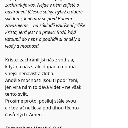
zachraňuje vás. Nejde v něm zajisté o 
odstranění tělesné špíny, nýbrž o dobré 
svědomí, k němuž se před Bohem 
zavazujeme – na základě vzkříšení Ježíše 
Krista, jenž jest na pravici Boží, když 
vstoupil do nebe a podřídil si anděly a 
vlády a mocnosti. 
Kriste, zachránil jsi nás z vod zla, i 
když na nás stále dopadá mnohá 
vnější nenávist a zloba.
Andělé mocnosti jsou ti podřízeni, 
jen víra nám to dává vidět – ne však 
tento svět.
Prosíme proto, posiluj stále svou 
církev, ať neklesá pod tíhou těchto 
časů zlých. Amen 