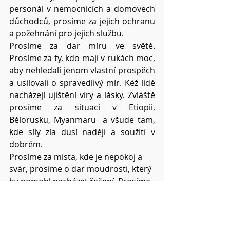
personál v nemocnicích a domovech 
důchodců, prosíme za jejich ochranu 
a požehnání pro jejich službu. 
Prosíme za dar míru ve světě. 
Prosíme za ty, kdo mají v rukách moc, 
aby nehledali jenom vlastní prospěch 
a usilovali o spravedlivý mír. Kéž lidé 
nacházejí ujištění víry a lásky. Zvláště 
prosíme za situaci v Etiopii, 
Bělorusku, 
Myanmaru
  a všude tam, 
kde síly zla dusí naději a soužití v 
dobrém.
Prosíme za místa, kde je nepokoj a 
svár, prosíme o dar moudrosti, který 
by pomohl nacházet řešení. Prosíme 
za otupění lidské nenávisti, sobectví 
a pýchy.
Prosíme za církev, ať tomuto světu 