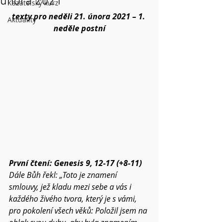
února 2021
Kazatelský kurz
texty pro neděli 21. února 2021 – 1. 
Aktuality
neděle postní
První čtení: Genesis 9, 12-17 (+8-11)
Dále Bůh řekl: „Toto je znamení 
smlouvy, jež kladu mezi sebe a vás i 
každého živého tvora, který je s vámi, 
pro pokolení všech věků: Položil jsem na 