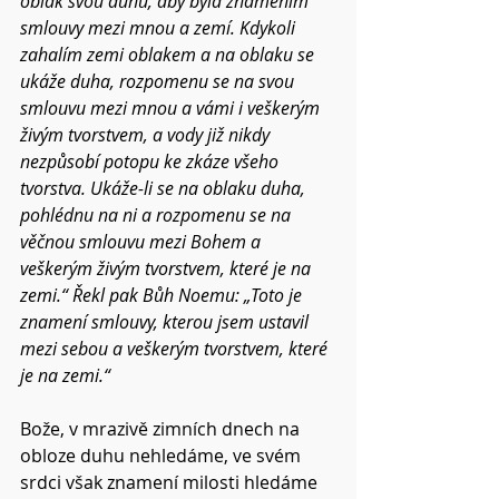
oblak svou duhu, aby byla znamením 
smlouvy mezi mnou a zemí. Kdykoli 
zahalím zemi oblakem a na oblaku se 
ukáže duha, rozpomenu se na svou 
smlouvu mezi mnou a vámi i veškerým 
živým tvorstvem, a vody již nikdy 
nezpůsobí potopu ke zkáze všeho 
tvorstva. Ukáže-li se na oblaku duha, 
pohlédnu na ni a rozpomenu se na 
věčnou smlouvu mezi Bohem a 
veškerým živým tvorstvem, které je na 
zemi.“ Řekl pak Bůh Noemu: „Toto je 
znamení smlouvy, kterou jsem ustavil 
mezi sebou a veškerým tvorstvem, které 
je na zemi.“
Bože, v mrazivě zimních dnech na 
obloze duhu nehledáme, ve svém 
srdci však znamení milosti hledáme 