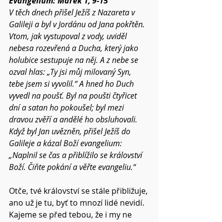
Evangelium: Marek 1, 9-15 
V těch dnech přišel Ježíš z Nazareta v 
Galileji a byl v Jordánu od Jana pokřtěn. 
Vtom, jak vystupoval z vody, uviděl 
nebesa rozevřená a Ducha, který jako 
holubice sestupuje na něj. A z nebe se 
ozval hlas: „Ty jsi můj milovaný Syn, 
tebe jsem si vyvolil.“ A hned ho Duch 
vyvedl na poušť. Byl na poušti čtyřicet 
dní a satan ho pokoušel; byl mezi 
dravou zvěří a andělé ho obsluhovali. 
Když byl Jan uvězněn, přišel Ježíš do 
Galileje a kázal Boží evangelium: 
„Naplnil se čas a přiblížilo se království 
Boží. Čiňte pokání a věřte evangeliu.“
Otče, tvé království se stále přibližuje, 
ano už je tu, byť to mnozí lidé nevidí.
Kajeme se před tebou, že i my ne 