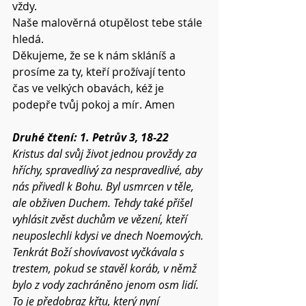
vždy.
Naše malověrná otupělost tebe stále 
hledá.
Děkujeme, že se k nám skláníš a 
prosíme za ty, kteří prožívají tento 
čas ve velkých obavách, kéž je 
podepře tvůj pokoj a mír. Amen 
Druhé čtení: 1. Petrův 3, 18-22 
Kristus dal svůj život jednou provždy za 
hříchy, spravedlivý za nespravedlivé, aby 
nás přivedl k Bohu. Byl usmrcen v těle, 
ale obživen Duchem. Tehdy také přišel 
vyhlásit zvěst duchům ve vězení, kteří 
neuposlechli kdysi ve dnech Noemových. 
Tenkrát Boží shovívavost vyčkávala s 
trestem, pokud se stavěl koráb, v němž 
bylo z vody zachráněno jenom osm lidí. 
To je předobraz křtu, který nyní 