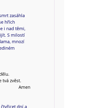
 smrt zasáhla 
se hřích 
 i nad těmi, 
ít. S milostí 
Adama, mnozí 
jediném 
dělu.
 tvá zvěst.
Amen
tyřicet dní a 