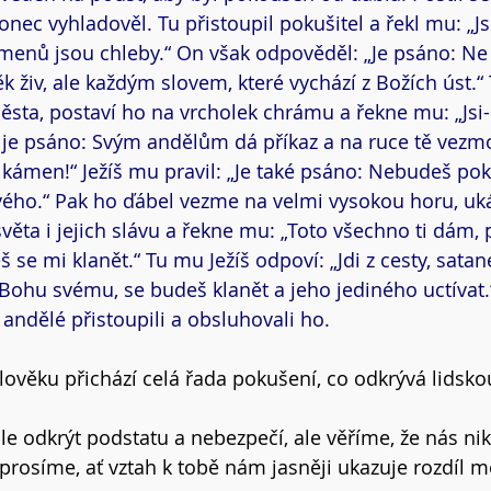
onec vyhladověl. Tu přistoupil pokušitel a řekl mu: „Jsi
kamenů jsou chleby.“ On však odpověděl: „Je psáno: N
 živ, ale každým slovem, které vychází z Božích úst.“
sta, postaví ho na vrcholek chrámu a řekne mu: „Jsi-l
ť je psáno: Svým andělům dá příkaz a na ruce tě vezm
kámen!“ Ježíš mu pravil: „Je také psáno: Nebudeš po
ého.“ Pak ho ďábel vezme na velmi vysokou horu, uk
věta i jejich slávu a řekne mu: „Toto všechno ti dám, 
e mi klanět.“ Tu mu Ježíš odpoví: „Jdi z cesty, satane
ohu svému, se budeš klanět a jeho jediného uctívat.“ 
, andělé přistoupili a obsluhovali ho.
ověku přichází celá řada pokušení, co odkrývá lidsko
 odkrýt podstatu a nebezpečí, ale věříme, že nás ni
prosíme, ať vztah k tobě nám jasněji ukazuje rozdíl 