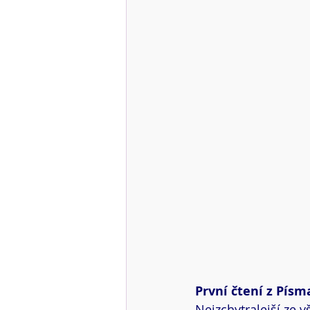
První čtení z Písma
Nejzchytralejší ze v