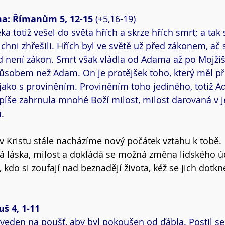
ma: Římanům 5, 12-15 
(+5,16-19)
a totiž vešel do světa hřích a skrze hřích smrt; a tak
chni zhřešili. Hřích byl ve světě už před zákonem, ač 
 není zákon. Smrt však vládla od Adama až po Mojžíše
ůsobem než Adam. On je protějšek toho, který měl přij
jako s proviněním. Proviněním toho jediného, totiž 
spíše zahrnula mnohé Boží milost, milost darovaná v 
u.
v Kristu stále nacházíme nový počátek vztahu k tobě.
á láska, milost a dokládá se možná změna lidského ú
kdo si zoufají nad beznadějí života, kéž se jich dotkne
š 4, 1-11
veden na poušť, aby byl pokoušen od ďábla. Postil se č