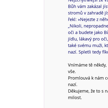
Bůh vám zakázal jís
stromů v zahradě jí
řekl: »Nejezte z něh
„Nikoli, nepropadnet
oči a budete jako Bů
jídlu, lákavý pro oč
také svému muži, kte
nazí. Spletli tedy fí
Vnímáme tě někdy, 
vše.
Promlouvá k nám ce
nazí.
Děkujeme, že to s n
milost.