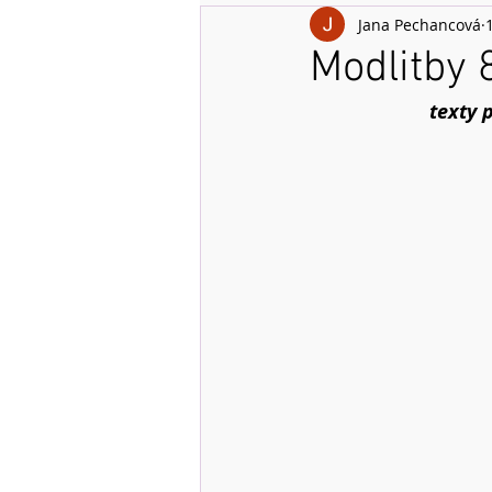
Jana Pechancová
1
Modlitby 
texty 