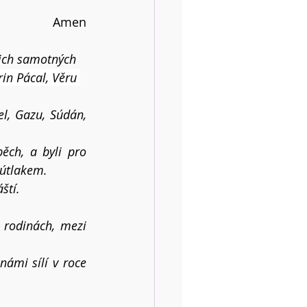
Amen
jich samotných 
in Pácal, Věru 
l, Gazu, Súdán, 
ch, a byli pro 
 útlakem.
ští.
rodinách, mezi 
mi sílí v roce 