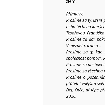
zlem.
Přímluvy:
Prosíme za ty, které
nebo těch, na kterýc
Tesařovou, Františka
Prosíme za dar pokoj
Venezuelu, Irán a…
Prosíme za ty, kdo 
společnost pomocí. P
Prosíme za duchovní 
Prosíme za všechna m
Prosíme o požehnání
přáteli i vnějším svě
Dej, Otče, ať lépe p
2026.