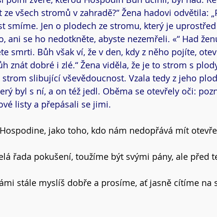
t ze všech stromů v zahradě?“ Žena hadovi odvětila: „
st smíme. Jen o plodech ze stromu, který je uprostřed
o, ani se ho nedotkněte, abyste nezemřeli. «“ Had ženu
e smrti. Bůh však ví, že v den, kdy z něho pojíte, ote
h znát dobré i zlé.“ Žena viděla, že je to strom s plo
i, strom slibující vševědoucnost. Vzala tedy z jeho plod
rý byl s ní, a on též jedl. Oběma se otevřely oči: pozna
kové listy a přepásali se jimi.
Hospodine, jako toho, kdo nám nedopřává mít otevřen
lá řada pokušení, toužíme být svými pány, ale před 
ámi stále myslíš dobře a prosíme, ať jasně cítíme na 