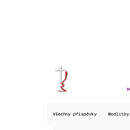
KRÁLOVÉHRA
CÍRKVE ČES
D
Všechny příspěvky
Modlitby