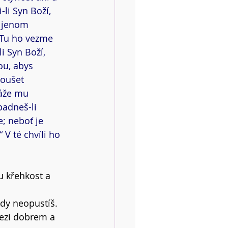
-li Syn Boží, 
e jenom 
 Tu ho vezme 
i Syn Boží, 
ou, abys 
koušet 
áže mu 
padneš-li 
; neboť je 
V té chvíli ho 
u křehkost a 
kdy neopustíš.
mezi dobrem a 