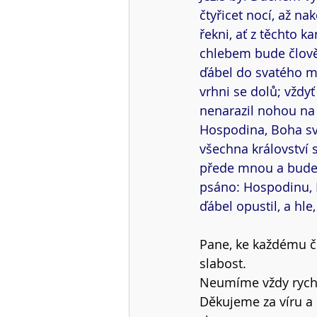
čtyřicet nocí, až nak
řekni, ať z těchto 
chlebem bude člověk
ďábel do svatého mě
vrhni se dolů; vždy
nenarazil nohou na 
Hospodina, Boha sv
všechna království s
přede mnou a budeš s
psáno: Hospodinu, B
ďábel opustil, a hle
Pane, ke každému čl
slabost.
Neumíme vždy rychle
Děkujeme za víru a 