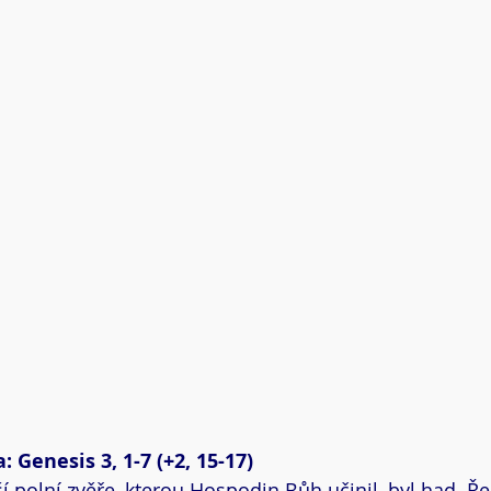
: Genesis 3, 1-7 (+2, 15-17)
ší polní zvěře, kterou Hospodin Bůh učinil, byl had. Řek