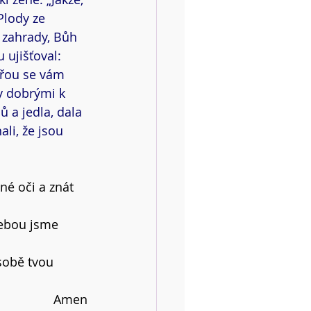
Plody ze 
 zahrady, Bůh 
 ujišťoval: 
vřou se vám 
dy dobrými k 
ů a jedla, dala 
li, že jsou 
é oči a znát 
tebou jsme 
sobě tvou 
Amen