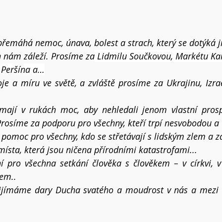
 přemáhá nemoc, únava, bolest a strach, který se dotýká 
h nám záleží. Prosíme za
 Lidmilu Součkovou, 
Markétu Kar
 Peršína a…
e a míru ve světě, a zvláště prosíme za Ukrajinu, Izrae
mají v rukách moc, aby nehledali jenom vlastní prospě
rosíme za podporu pro všechny, kteří trpí nesvobodou a
pomoc pro všechny, kdo se střetávají s lidským zlem a zá
ísta, která jsou ničena přírodními katastrofami...
 pro všechna setkání člověka s člověkem – v církvi, v 
tem..
řijímáme dary 
Ducha svatého a moudrost v nás a mezi ná