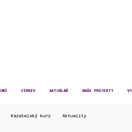
DECKÁ DIECÉZE
KOSLOVENSKÉ HUSITS
OMŮ
CÍRKEV
AKTUÁLNĚ
NAŠE PROJEKTY
VY
Kazatelský kurz
Aktuality