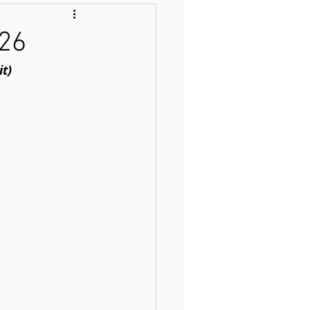
026
it)