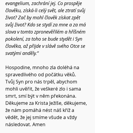
evangelium, zachrání jej. Co prospěje 
člověku, získá-li celý svět, ale ztratí svůj 
život? Zač by mohl člověk získat zpět 
svůj život? Kdo se stydí za mne a za má 
slova v tomto zpronevěřilém a hříšném 
pokolení, za toho se bude stydět i Syn 
člověka, až přijde v slávě svého Otce se 
svatými anděly.“
Hospodine, mnoho zla doléhá na 
spravedlivého od počátku věků.
Tvůj Syn pro nás trpěl, abychom 
mohli uvěřit, že veškeré zlo i sama 
smrt, smí být v něm překonána.
Děkujeme za Krista Ježíše, děkujeme, 
že nám pomáhá nést náš kříž a 
vědět, že jej smíme všude a vždy 
následovat. Amen 