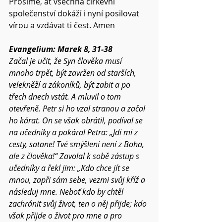
Prosíme, ať všechna církevní 
společenství dokáží i nyní posilovat 
vírou a vzdávat ti čest. Amen 
Evangelium: Marek 8, 31-38 
Začal je učit, že Syn člověka musí 
mnoho trpět, být zavržen od starších, 
velekněží a zákoníků, být zabit a po 
třech dnech vstát. A mluvil o tom 
otevřeně. Petr si ho vzal stranou a začal 
ho kárat. On se však obrátil, podíval se 
na učedníky a pokáral Petra: „Jdi mi z 
cesty, satane! Tvé smýšlení není z Boha, 
ale z člověka!“ Zavolal k sobě zástup s 
učedníky a řekl jim: „Kdo chce jít se 
mnou, zapři sám sebe, vezmi svůj kříž a 
následuj mne. Neboť kdo by chtěl 
zachránit svůj život, ten o něj přijde; kdo 
však přijde o život pro mne a pro 