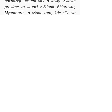
nacházejí ujištění víry a lásky. Zvláště 
prosíme za situaci v Etiopii, Bělorusku, 
Myanmaru
  a všude tam, kde síly zla 
dusí naději a soužití v dobrém.
Prosíme za místa, kde je nepokoj a svár, 
prosíme o dar moudrosti, který by 
pomohl nacházet řešení. Prosíme za 
otupění lidské nenávisti, sobectví a 
pýchy.
Prosíme za církev, ať tomuto světu stále 
přináší ovoce tvého Ducha a radost sílí 
všemu navzdory i v roce 2021.
Pokud víte o dalších konkrétních 
situacích a chcete, 
abychom je společně nesli, napište mi o 
nich. Váš Pavel 
Modlitby