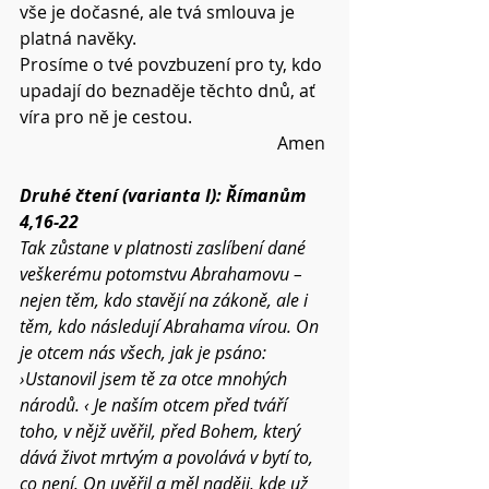
vše je dočasné, ale tvá smlouva je 
platná navěky.
Prosíme o tvé povzbuzení pro ty, kdo 
upadají do beznaděje těchto dnů, ať 
víra pro ně je cestou.
Amen 
Druhé čtení (varianta I): Římanům 
4,16-22
Tak zůstane v platnosti zaslíbení dané 
veškerému potomstvu Abrahamovu – 
nejen těm, kdo stavějí na zákoně, ale i 
těm, kdo následují Abrahama vírou. On 
je otcem nás všech, jak je psáno: 
›Ustanovil jsem tě za otce mnohých 
národů. ‹ Je naším otcem před tváří 
toho, v nějž uvěřil, před Bohem, který 
dává život mrtvým a povolává v bytí to, 
co není. On uvěřil a měl naději, kde už 