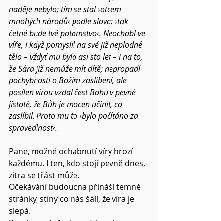
naděje nebylo; tím se stal ›otcem 
mnohých národů‹ podle slova: ›tak 
četné bude tvé potomstvo‹. Neochabl ve 
víře, i když pomyslil na své již neplodné 
tělo – vždyť mu bylo asi sto let – i na to, 
že Sára již nemůže mít dítě; nepropadl 
pochybnosti o Božím zaslíbení, ale 
posílen vírou vzdal čest Bohu v pevné 
jistotě, že Bůh je mocen učinit, co 
zaslíbil. Proto mu to ›bylo počítáno za 
spravedlnost‹. 
Pane, možné ochabnutí víry hrozí 
každému. I ten, kdo stojí pevně dnes, 
zítra se třást může.
Očekávání budoucna přináší temné 
stránky, stíny co nás šálí, že víra je 
slepá.