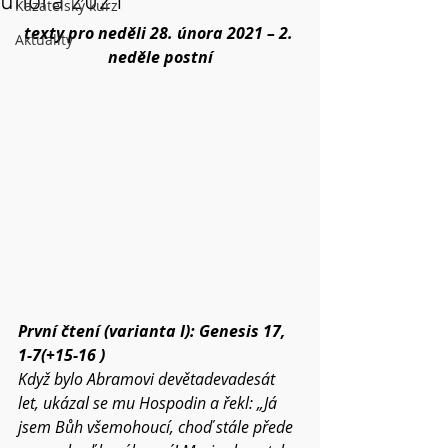
února 2021
Kazatelský kurz
texty pro neděli 28. února 2021 – 2. 
Aktuality
neděle postní
První čtení (varianta I): Genesis 17, 
1-7(+15-16 )
Když bylo Abramovi devětadevadesát 
let, ukázal se mu Hospodin a řekl: „Já 
jsem Bůh všemohoucí, choď stále přede 