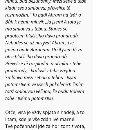
mnou, buď bezúhonný! Mezi sebe a tebe 
kladu svou smlouvu; převelice tě 
rozmnožím.“ Tu padl Abram na tvář a 
Bůh k němu mluvil: „Já jsem! A toto je 
má smlouva s tebou: Staneš se 
praotcem hlučícího davu pronárodů. 
Nebudeš se už nazývat Abram; tvé 
jméno bude Abraham. Určil jsem tě za 
otce hlučícího davu pronárodů. 
Převelice tě rozplodím a učiním z tebe 
pronárody, i králové z tebe vzejdou. 
Smlouvu mezi sebou a tebou i tvým 
potomstvem ve všech pokoleních činím 
totiž smlouvou věčnou, že budu Bohem 
tobě i tvému potomstvu. 
Otče, víra je vždy spjata s nadějí, a to 
i tam, kde je vše zdánlivě marné.
Tvé požehnání jde za horizont života, 