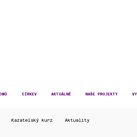
DECKÁ DIECÉZE
KOSLOVENSKÉ HUSITS
OMŮ
CÍRKEV
AKTUÁLNĚ
NAŠE PROJEKTY
VY
Kazatelský kurz
Aktuality