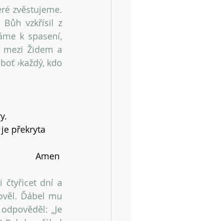
eré zvěstujeme. 
Bůh vzkřísil z 
me k spasení, 
 mezi Židem a 
boť ›každý, kdo 
y.
je překryta 
Amen 
čtyřicet dní a 
ověl. Ďábel mu 
 odpověděl: „Je 