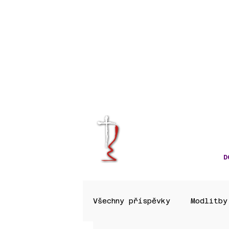
KRÁLOVÉHRA
CÍRKVE ČES
D
Všechny příspěvky
Modlitby