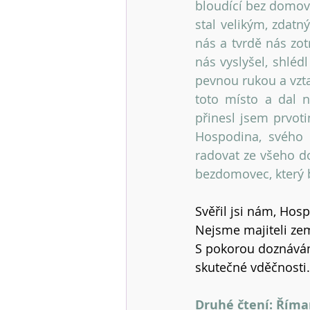
bloudící bez domova
stal velikým, zdatn
nás a tvrdě nás zot
nás vyslyšel, shléd
pevnou rukou a vzta
toto místo a dal 
přinesl jsem prvoti
Hospodina, svého
radovat ze všeho do
bezdomovec, který 
Svěřil jsi nám, Hos
Nejsme majiteli zem
S pokorou doznávám
skutečné vděčnosti.
Druhé čtení: Říma