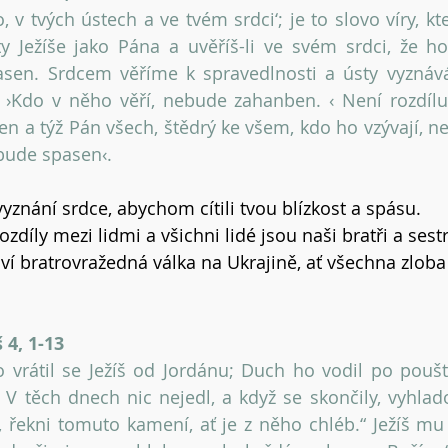
o, v tvých ústech a ve tvém srdci‘; je to slovo víry, kt
y Ježíše jako Pána a uvěříš-li ve svém srdci, že ho 
sen. Srdcem věříme k spravedlnosti a ústy vyznává
 ›Kdo v něho věří, nebude zahanben. ‹ Není rozdílu
en a týž Pán všech, štědrý ke všem, kdo ho vzývají, ne
bude spasen‹.
yznání srdce, abychom cítili tvou blízkost a spásu.
zdíly mezi lidmi a všichni lidé jsou naši bratři a sestr
ví bratrovražedná válka na Ukrajině, ať všechna zloba 
4, 1-13
vrátil se Ježíš od Jordánu; Duch ho vodil po poušti 
V těch dnech nic nejedl, a když se skončily, vyhlad
ží, řekni tomuto kamení, ať je z něho chléb.“ Ježíš mu