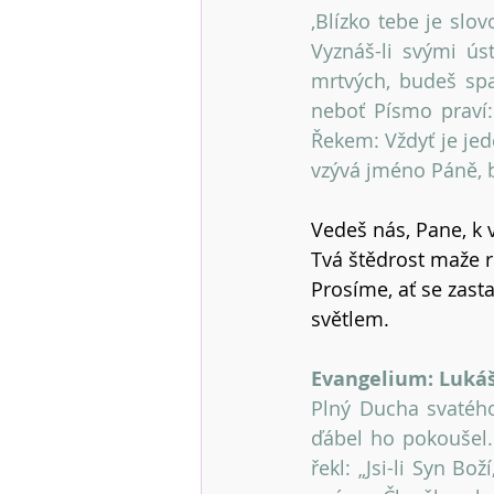
‚Blízko tebe je slov
Vyznáš-li svými úst
mrtvých, budeš spa
neboť Písmo praví:
Řekem: Vždyť je jed
vzývá jméno Páně, 
Vedeš nás, Pane, k v
Tvá štědrost maže ro
Prosíme, ať se zasta
světlem.
Evangelium: Lukáš 
Plný Ducha svatého 
ďábel ho pokoušel. 
řekl: „Jsi-li Syn Bo