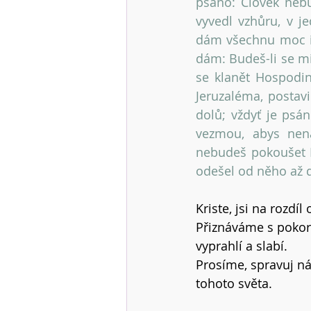
psáno: Člověk neb
vyvedl vzhůru, v j
dám všechnu moc i 
dám: Budeš-li se mi
se klanět Hospodin
Jeruzaléma, postavi
dolů; vždyť je psán
vezmou, abys nena
nebudeš pokoušet H
odešel od něho až d
Kriste, jsi na rozdí
Přiznáváme s pokor
vyprahlí a slabí.
Prosíme, spravuj ná
tohoto světa.