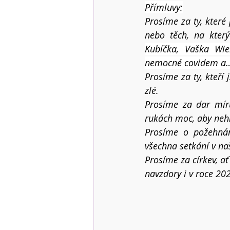
Přímluvy:
Prosíme za ty, které
nebo těch, na kter
Kubíčka, Vaška Wie
nemocné covidem a…
Prosíme za ty, kteří 
zlé.
Prosíme za dar míru
rukách moc, aby nehl
Prosíme o požehnán
všechna setkání v na
Prosíme za církev, ať
navzdory i v roce 20