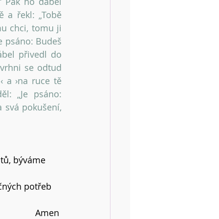
 Pak ho ďábel 
a řekl: „Tobě 
 chci, tomu ji 
e psáno: Budeš 
bel přivedl do 
vrhni se odtud 
 a ›na ruce tě 
l: „Je psáno: 
svá pokušení, 
otů, býváme 
čných potřeb 
Amen 