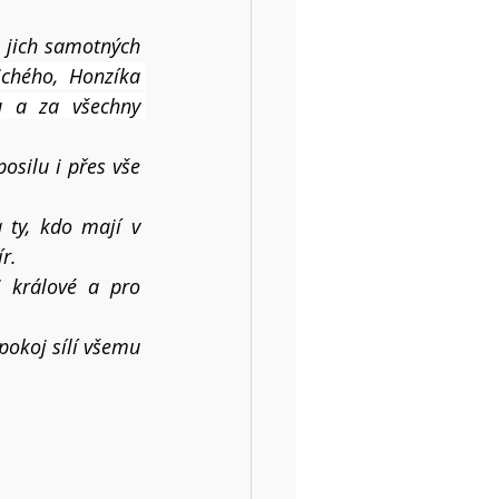
 jich samotných 
chého, Honzíka 
u a za všechny 
osilu i přes vše 
ty, kdo mají v 
r.
králové a pro 
pokoj sílí všemu 