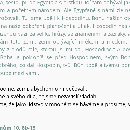
, sestoupil do Egypta a s hrstkou lidí tam pobýval jak
ým a početným národem. Ale Egypťané s námi zle naklá
ročovali. Tu jsme úpěli k Hospodinu, Bohu našich ot
l na naše pokoření, plahočení a útlak. Hospodin nás v
ženou paží, za veliké hrůzy, se znameními a zázraky, a
nám tuto zemi, zemi oplývající mlékem a medem. Ny
ny z plodů role, kterou jsi mi dal, Hospodine.“ A pos
 Boha, a pokloníš se před Hospodinem, svým Boh
brého, co dal Hospodin, tvůj Bůh, tobě a tvému domu, 
bude mezi vámi.
podine, zemi, abychom o ni pečovali.
ě a svého díla, nejsme nezávislí vladaři.
e, že jako lidstvo v mnohém selháváme a prosíme, v
nům 10, 8b-13