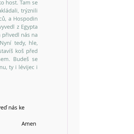
o host. Tam se 
dali, trýznili 
ců, a Hospodin 
yvedl z Egypta 
 přivedl nás na 
ní tedy, hle, 
tavíš koš před 
em. Budeš se 
ty i lévijec i 
eď nás ke 
Amen 