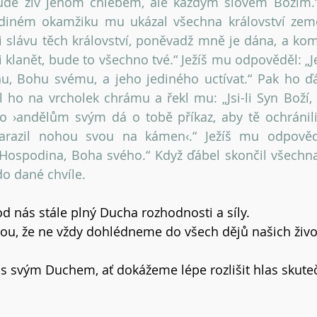
ude živ jenom chlebem, ale každým slovem Božím.“
ediném okamžiku mu ukázal všechna království země 
slávu těch království, poněvadž mně je dána, a komu
 klanět, bude to všechno tvé.“ Ježíš mu odpověděl: „J
u, Bohu svému, a jeho jediného uctívat.“ Pak ho ďá
l ho na vrcholek chrámu a řekl mu: „Jsi-li Syn Boží, 
o ›andělům svým dá o tobě příkaz, aby tě ochránili‹
razil nohou svou na kámen‹.“ Ježíš mu odpovědě
ospodina, Boha svého.“ Když ďábel skončil všechna 
o dané chvíle.
l od nás stále plný Ducha rozhodnosti a síly.
ou, že ne vždy dohlédneme do všech dějů našich živ
s svým Duchem, ať dokážeme lépe rozlišit hlas skute