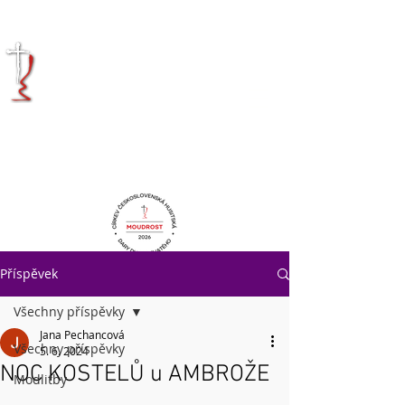
KRÁLOVÉHRADECKÁ
DIECÉZE
CÍRKVE
ČESKOSLOVENSKÉ
HUSITSKÉ
Příspěvek
Všechny příspěvky
Jana Pechancová
Všechny příspěvky
5. 6. 2024
NOC KOSTELŮ u AMBROŽE
Modlitby