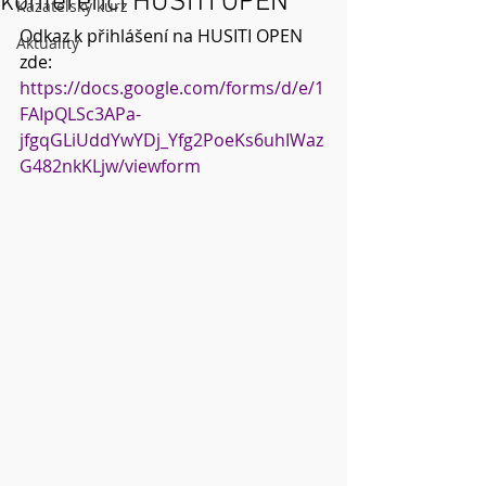
konferenci HUSITI OPEN
Kazatelský kurz
Odkaz k přihlášení na HUSITI OPEN 
Aktuality
zde: 
https://docs.google.com/forms/d/e/1
FAIpQLSc3APa-
jfgqGLiUddYwYDj_Yfg2PoeKs6uhIWaz
G482nkKLjw/viewform