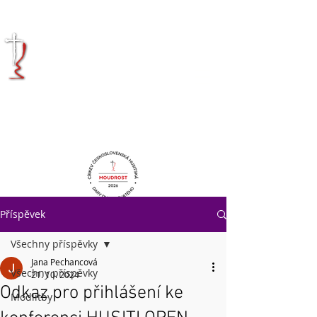
KRÁLOVÉHRADECKÁ
DIECÉZE
CÍRKVE
ČESKOSLOVENSKÉ
HUSITSKÉ
Příspěvek
Všechny příspěvky
Jana Pechancová
Všechny příspěvky
21. 10. 2024
Odkaz pro přihlášení ke
Modlitby