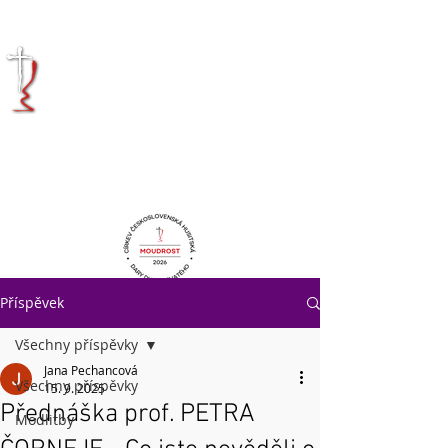
KRÁLOVÉHRADECKÁ
DIECÉZE
CÍRKVE
ČESKOSLOVENSKÉ
HUSITSKÉ
Příspěvek
Všechny příspěvky
Jana Pechancová
Všechny příspěvky
15. 9. 2025
Přednáška prof. PETRA
Modlitby