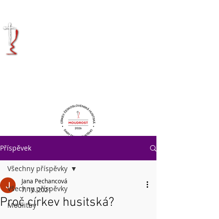
KRÁLOVÉHRADECKÁ
DIECÉZE
CÍRKVE
ČESKOSLOVENSKÉ
HUSITSKÉ
Příspěvek
Všechny příspěvky
Jana Pechancová
Všechny příspěvky
7. 10. 2021
Proč církev husitská?
Modlitby