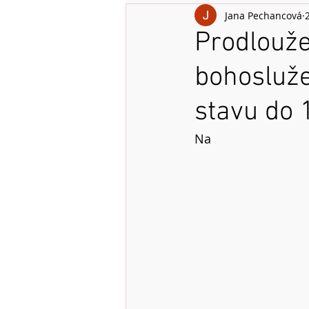
Jana Pechancová
Prodlouže
bohosluž
stavu do 
Na 