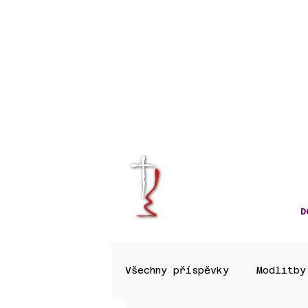
KRÁLOVÉHRA
CÍRKVE ČES
D
Všechny příspěvky
Modlitby