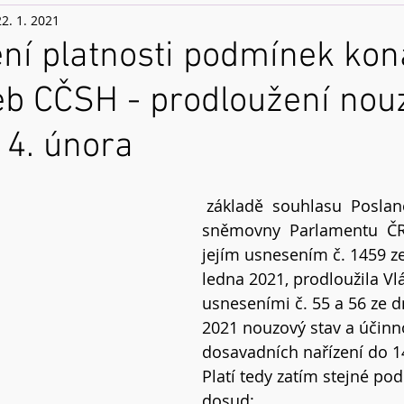
22. 1. 2021
ní platnosti podmínek kon
eb CČSH - prodloužení nou
14. února
 základě  souhlasu  Poslanecké  
sněmovny  Parlamentu  ČR
jejím usnesením č. 1459 ze
ledna 2021, prodloužila Vl
usneseními č. 55 a 56 ze d
2021 nouzový stav a účinn
dosavadních nařízení do 1
Platí tedy zatím stejné po
dosud: