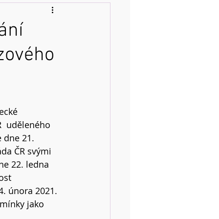
ání
zového
  uděleného  
 dne 21. 
áda ČR svými 
ne 22. ledna 
ost 
4. února 2021. 
dmínky jako 