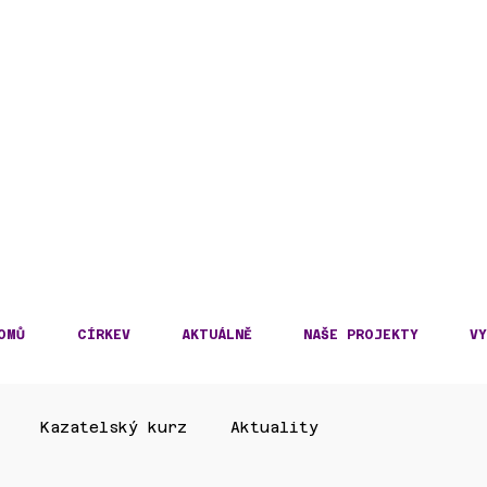
DECKÁ DIECÉZE
KOSLOVENSKÉ HUSITS
OMŮ
CÍRKEV
AKTUÁLNĚ
NAŠE PROJEKTY
VY
Kazatelský kurz
Aktuality