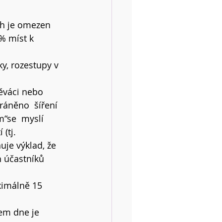
ch je omezen 
% míst k 
ky, rozestupy v 
ěváci nebo 
áněno  šíření  
“se  myslí  
(tj. 
je výklad, že 
h účastníků 
ximálně 15 
em dne je 