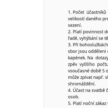
1. Počet  účastníků
velikostí daného pr
sezení.
2. Platí povinnost d
řadě, vyhýbání se t
3. Při bohoslužbác
sbor jsou odděleni 
kapének. Na  dotazy
zpěv  vyššího  počtu 
vsoučasné době 5 o
může zpívat např. s
shromáždění.
4. Účast na svatbě
osob.
5. Platí noční záka