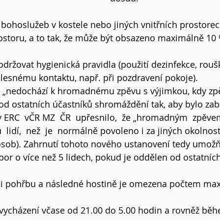
  bohoslužeb v kostele nebo jiných vnitřních prostore
ostoru, a to tak, že může být obsazeno maximálně 10 
održovat hygienická pravidla (použití dezinfekce, rouš
ělesnému kontaktu, např. při pozdravení pokoje).
h „nedochází k hromadnému zpěvu s výjimkou, kdy zp
od ostatních účastníků shromáždění tak, aby bylo zabr
 ERC  vČR MZ  ČR  upřesnilo,  že „hromadným  zpěvem
 lidí,  než  je  normálně povoleno i za jiných okolností 
sob). Zahrnutí tohoto nového ustanovení tedy umožňu
bor o více než 5 lidech, pokud je oddělen od ostatníc
 či pohřbu a následné hostině je omezena počtem ma
z vycházení včase od 21.00 do 5.00 hodin a rovněž běh