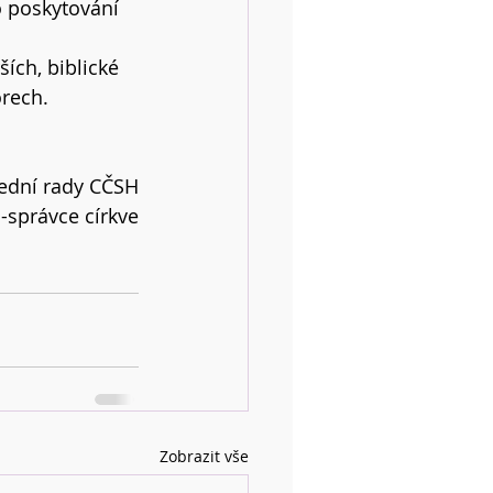
 poskytování 
ích, biblické 
rech. 
řední rady CČSH
-správce církve
Zobrazit vše