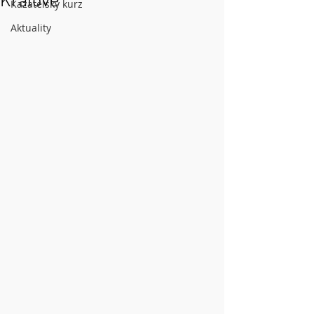
Králové
Kazatelský kurz
Aktuality