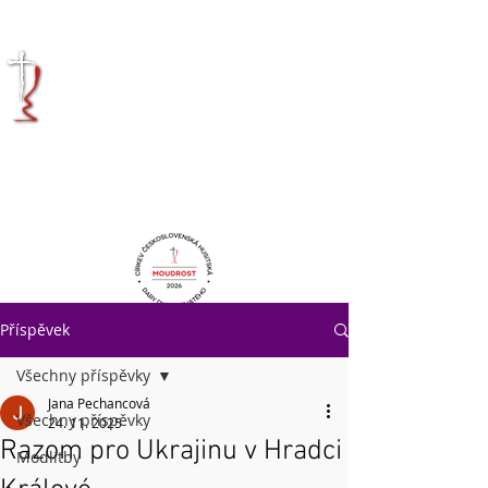
KRÁLOVÉHRADECKÁ
DIECÉZE
CÍRKVE
ČESKOSLOVENSKÉ
HUSITSKÉ
Příspěvek
Všechny příspěvky
Jana Pechancová
Všechny příspěvky
24. 11. 2025
Razom pro Ukrajinu v Hradci
Modlitby