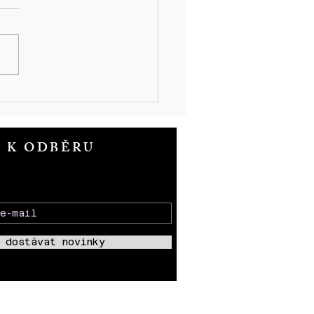
et od položení základního
ne SBORU KNĚZE
ROŽE
T K ODBĚRU
 dostávat novinky