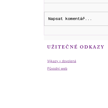
Napsat komentář...
JÁHENSKÉ SVĚCENÍ Ladislava
Martince
UŽITEČNÉ ODKAZY
Výkazy + dovolená
Původní web