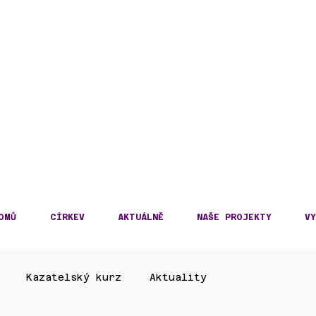
DECKÁ DIECÉZE
KOSLOVENSKÉ HUSITS
OMŮ
CÍRKEV
AKTUÁLNĚ
NAŠE PROJEKTY
VY
Kazatelský kurz
Aktuality