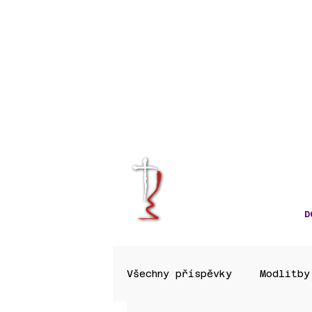
KRÁLOVÉHRA
CÍRKVE ČES
D
Všechny příspěvky
Modlitby