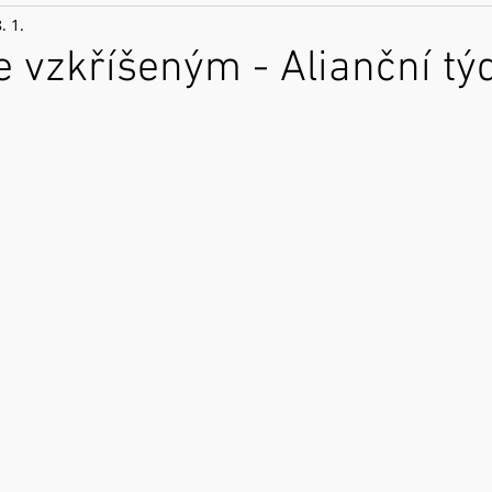
. 1.
e vzkříšeným - Alianční tý