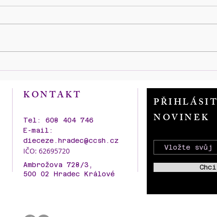
Zahájení výstavy historických
100 l
fotografií a dobových reálií
kame
SBORU KNĚZE AMBROŽE
AMB
KONTAKT
kolem roku stavby i v průběhu
PŘIHLÁSI
dalších let s představení
NOVINEK
nového modelu p. Pavla
Tel: 608 404 746
Šťastného.
E-mail:
dieceze.hradec@ccsh.cz
IČO: 62695720
Ambrožova 728/3,
Chci
500 02 Hradec Králové