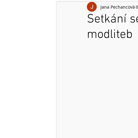
Jana Pechancová
8
Setkání s
modliteb