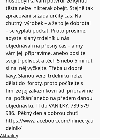
hospodyňka vám potvrdí, že kynutí 
těsta nelze  nikterak obejít. Stejně tak 
zpracování si žádá určitý čas. Na 
chutný  výrobek – a že to je dobrota! 
– se vyplatí počkat. Proto prosíme, 
abyste  slaný trdelník u nás 
objednávali na přesný čas – a my 
vám jej  připravíme, anebo posilte 
svoji trpělivost a těch 5 nebo 6 minut 
si na  něj vyčkejte. Třeba u dobré 
kávy. Slanou verzi trdelníku nelze 
dělat do  foroty, proto počítejte s 
tím, že jej zákazníkovi rádi připravíme 
na  počkání anebo na předem danou 
objednávku. Tf do VANILKY: 739 579 
986.  Pěkný den a dobrou chuť!
https://www.facebook.com/hlinecky.tr
delnik/
Aktuality