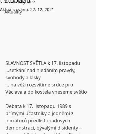
listopadu
Kazatelský kurz
Aktualizováno:
22. 12. 2021
Aktuality
SLAVNOST SVĚTLA k 17. listopadu 
…setkání nad hledáním pravdy, 
svobody a lásky
… na věži rozsvítíme srdce pro 
Václava a do kostela vneseme světlo
Debata k 17. listopadu 1989 s 
přímými účastníky a jedněmi z 
iniciátorů předlistopadových 
demonstrací, bývalými disidenty – 