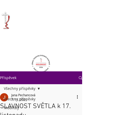
KRÁLOVÉHRADECKÁ
DIECÉZE
CÍRKVE
ČESKOSLOVENSKÉ
HUSITSKÉ
Příspěvek
Všechny příspěvky
Jana Pechancová
Všechny příspěvky
7. 11. 2021
SLAVNOST SVĚTLA k 17.
Modlitby