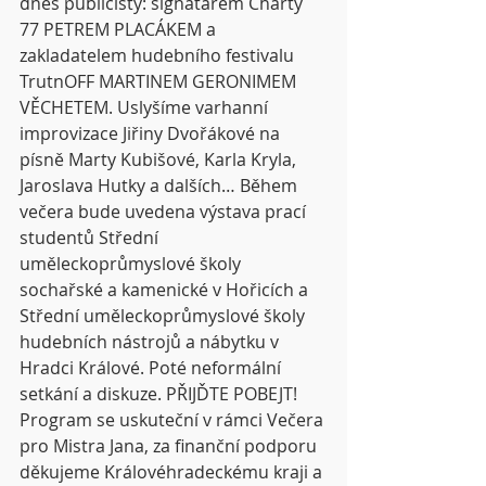
dnes publicisty: signatářem Charty 
77 PETREM PLACÁKEM a 
zakladatelem hudebního festivalu 
TrutnOFF MARTINEM GERONIMEM 
VĚCHETEM. Uslyšíme varhanní 
improvizace Jiřiny Dvořákové na 
písně Marty Kubišové, Karla Kryla, 
Jaroslava Hutky a dalších… Během 
večera bude uvedena výstava prací 
studentů Střední 
uměleckoprůmyslové školy 
sochařské a kamenické v Hořicích a 
Střední uměleckoprůmyslové školy 
hudebních nástrojů a nábytku v 
Hradci Králové. Poté neformální 
setkání a diskuze. PŘIJĎTE POBEJT! 
Program se uskuteční v rámci Večera 
pro Mistra Jana, za finanční podporu 
děkujeme Královéhradeckému kraji a 