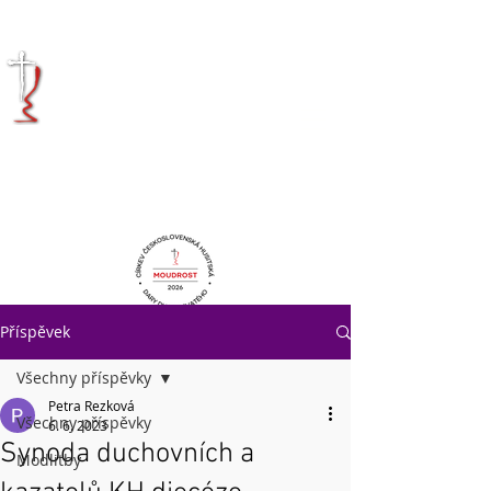
KRÁLOVÉHRADECKÁ
DIECÉZE
CÍRKVE
ČESKOSLOVENSKÉ
HUSITSKÉ
Příspěvek
Všechny příspěvky
Petra Rezková
Všechny příspěvky
6. 6. 2023
Synoda duchovních a
Modlitby