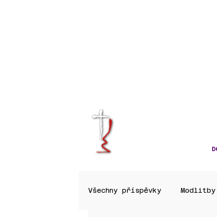
KRÁLOVÉHRA
CÍRKVE ČES
D
Všechny příspěvky
Modlitby