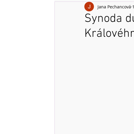
Jana Pechancová
Synoda d
Královéh