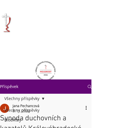
KRÁLOVÉHRADECKÁ
DIECÉZE
CÍRKVE
ČESKOSLOVENSKÉ
HUSITSKÉ
Příspěvek
Všechny příspěvky
Jana Pechancová
Všechny příspěvky
9. 11. 2022
Synoda duchovních a
Modlitby