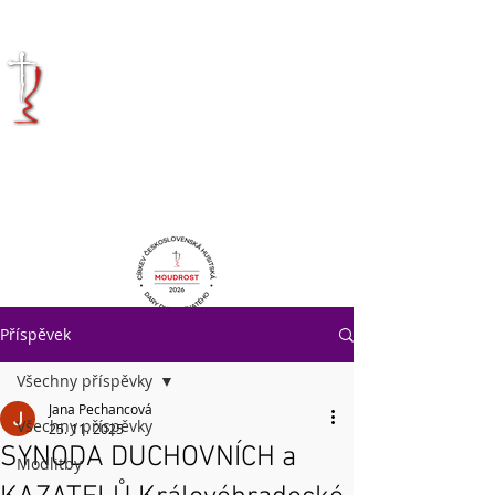
KRÁLOVÉHRADECKÁ
DIECÉZE
CÍRKVE
ČESKOSLOVENSKÉ
HUSITSKÉ
Příspěvek
Všechny příspěvky
Jana Pechancová
Všechny příspěvky
25. 11. 2025
SYNODA DUCHOVNÍCH a
Modlitby