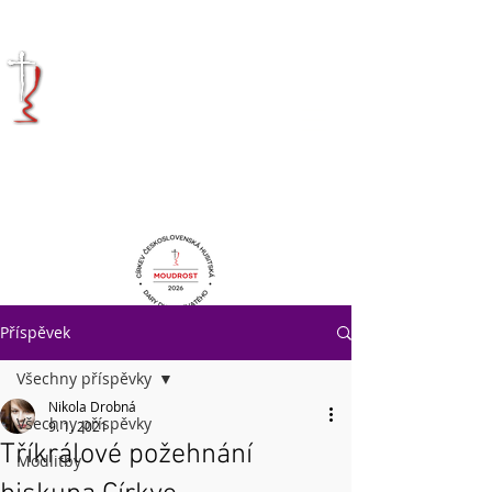
KRÁLOVÉHRADECKÁ
DIECÉZE
CÍRKVE
ČESKOSLOVENSKÉ
HUSITSKÉ
Příspěvek
Všechny příspěvky
Nikola Drobná
Všechny příspěvky
9. 1. 2021
Tříkrálové požehnání
Modlitby