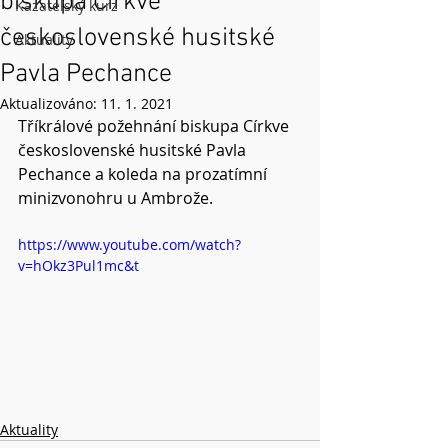
biskupa Církve
Kazatelský kurz
československé husitské
Aktuality
Pavla Pechance
Aktualizováno:
11. 1. 2021
Tříkrálové požehnání biskupa Církve 
československé husitské Pavla 
Pechance a koleda na prozatímní 
minizvonohru u Ambrože. 
https://www.youtube.com/watch?
v=hOkz3Pul1mc&t
Aktuality