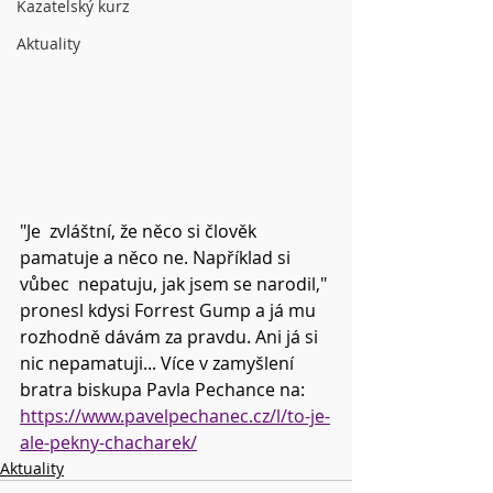
Kazatelský kurz
Aktuality
"Je  zvláštní, že něco si člověk 
pamatuje a něco ne. Například si 
vůbec  nepatuju, jak jsem se narodil," 
pronesl kdysi Forrest Gump a já mu  
rozhodně dávám za pravdu. Ani já si 
nic nepamatuji... Více v zamyšlení 
bratra biskupa Pavla Pechance na: 
https://www.pavelpechanec.cz/l/to-je-
ale-pekny-chacharek/
Aktuality