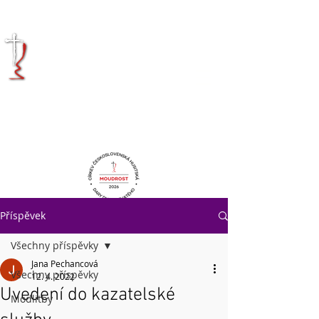
KRÁLOVÉHRADECKÁ
DIECÉZE
CÍRKVE
ČESKOSLOVENSKÉ
HUSITSKÉ
Příspěvek
Všechny příspěvky
Jana Pechancová
Všechny příspěvky
12. 4. 2022
Uvedení do kazatelské
Modlitby