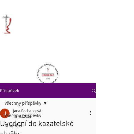
KRÁLOVÉHRADECKÁ
DIECÉZE
CÍRKVE
ČESKOSLOVENSKÉ
HUSITSKÉ
Příspěvek
Všechny příspěvky
Jana Pechancová
Všechny příspěvky
12. 4. 2022
Uvedení do kazatelské
Modlitby