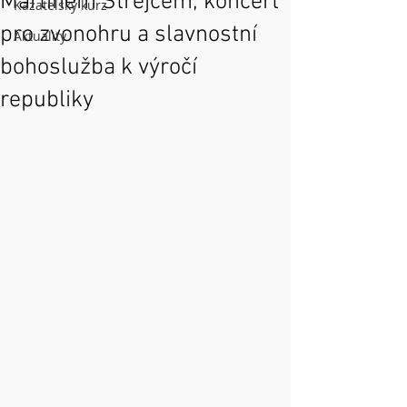
Martinem Strejcem, koncert
Kazatelský kurz
pro zvonohru a slavnostní
Aktuality
bohoslužba k výročí
republiky