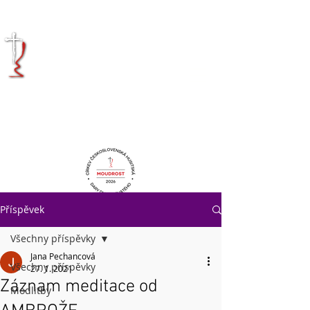
KRÁLOVÉHRADECKÁ
DIECÉZE
CÍRKVE
ČESKOSLOVENSKÉ
HUSITSKÉ
Příspěvek
Všechny příspěvky
Jana Pechancová
Všechny příspěvky
27. 1. 2021
Záznam meditace od
Modlitby