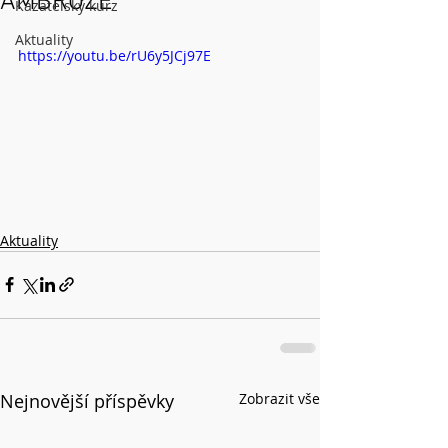
AMBROŽE
Kazatelský kurz
Aktuality
https://youtu.be/rU6y5JCj97E
Aktuality
Nejnovější příspěvky
Zobrazit vše