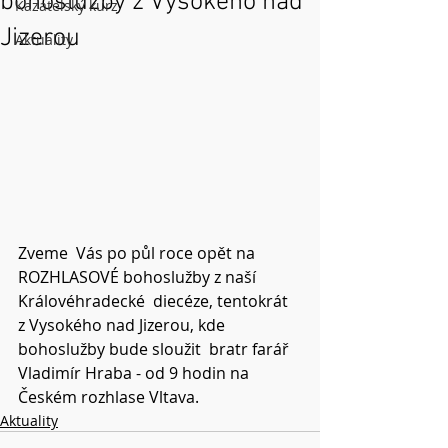
bohoslužby z Vysokého nad
Kazatelský kurz
Jizerou
Aktuality
Zveme  Vás po půl roce opět na 
ROZHLASOVÉ bohoslužby z naší 
Královéhradecké  diecéze, tentokrát 
z Vysokého nad Jizerou, kde 
bohoslužby bude sloužit  bratr farář 
Vladimír Hraba - od 9 hodin na 
Českém rozhlase Vltava.
Aktuality