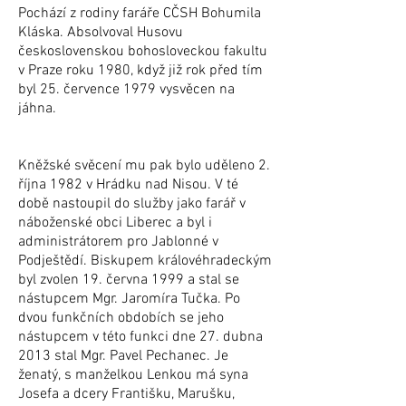
Pochází z rodiny faráře CČSH Bohumila
Kláska. Absolvoval Husovu
československou bohosloveckou fakultu
v Praze roku 1980, když již rok před tím
byl 25. července 1979 vysvěcen na
jáhna.
Kněžské svěcení mu pak bylo uděleno 2.
října 1982 v Hrádku nad Nisou. V té
době nastoupil do služby jako farář v
náboženské obci Liberec a byl i
administrátorem pro Jablonné v
Podještědí. Biskupem královéhradeckým
byl zvolen 19. června 1999 a stal se
nástupcem Mgr. Jaromíra Tučka. Po
dvou funkčních obdobích se jeho
nástupcem v této funkci dne 27. dubna
2013 stal Mgr. Pavel Pechanec. Je
ženatý, s manželkou Lenkou má syna
Josefa a dcery Františku, Marušku,