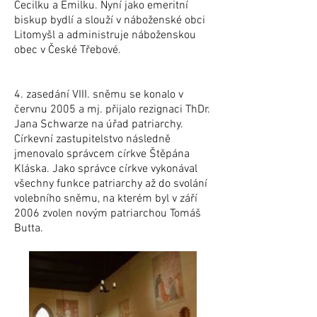
Cecilku a Emilku. Nyní jako emeritní
biskup bydlí a slouží v náboženské obci
Litomyšl a administruje náboženskou
obec v České Třebové.
4. zasedání VIII. sněmu se konalo v
červnu 2005 a mj. přijalo rezignaci ThDr.
Jana Schwarze na úřad patriarchy.
Církevní zastupitelstvo následně
jmenovalo správcem církve Štěpána
Kláska. Jako správce církve vykonával
všechny funkce patriarchy až do svolání
volebního sněmu, na kterém byl v září
2006 zvolen novým patriarchou Tomáš
Butta.