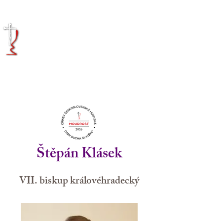
KRÁLOVÉHRADECKÁ
DIECÉZE
CÍRKVE
ČESKOSLOVENSKÉ
HUSITSKÉ
Štěpán Klásek
VII. biskup královéhradecký