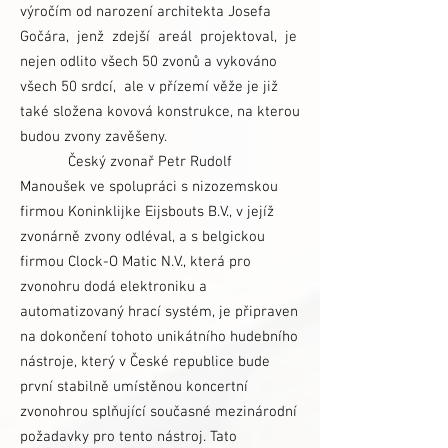
výročím od narození architekta Josefa
Gočára, jenž zdejší areál projektoval, je
nejen odlito všech 50 zvonů a vykováno
všech 50 srdcí, ale v přízemí věže je již
také složena kovová konstrukce, na kterou
budou zvony zavěšeny.
Český zvonař Petr Rudolf
Manoušek ve spolupráci s nizozemskou
firmou Koninklijke Eijsbouts B.V., v jejíž
zvonárně zvony odléval, a s belgickou
firmou Clock-O Matic N.V., která pro
zvonohru dodá elektroniku a
automatizovaný hrací systém, je připraven
na dokončení tohoto unikátního hudebního
nástroje, který v České republice bude
první stabilně umístěnou koncertní
zvonohrou splňující současné mezinárodní
požadavky pro tento nástroj. Tato