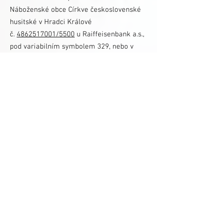
Náboženské obce Církve československé
husitské v Hradci Králové
č.
4862517001/5500
u Raiffeisenbank a.s.,
pod variabilním symbolem 329, nebo v
hotovosti je složit na Farním úřadě CČSH v
Ambrožově ulici 729. V případě vyšší
darované částky, kterou je možné si
odepsat od daňového základu, s vámi bude
samozřejmě sepsána i darovací smlouva a
vystaveno příslušné potvrzení. Na
zvonohru však můžete přispět i při
nejrůznějších církevních či kulturních
setkáních, která se konají ve Sboru kněze
Ambrože a o kterých najdete aktuální
informace na webových stránkách
hradecké náboženské obce i
Královéhradecké diecéze
CČSH:
www.ccshhk.cz
nebo na