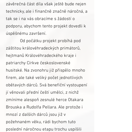
závěrečná část díla však ještě bude nejen
technicky, ale i finančně značně náročná, a
tak se i na vás obracíme s žádostí o
podporu, abychom tento projekt dovedli k
úspěšnému završení.
Od počátku projekt probíhá pod
záštitou královéhradeckých primátorů,
hejtmanů Královéhradeckého kraje i
patriarchy Církve československé
husitské. Na zvonohru již přispělo mnoho
firem, ale také veliký počet jednotlivých
obětavých dárců. Svá benefiční vystoupení
jí věnovali přední čeští umělci, z nichž
zmíníme alespoň zesnulé herce Otakara
Brouska a Rudolfa Pellara. Ale protože i
mnozí z dalších dárců jsou již v
požehnaném věku, rádi bychom tuto
poslední náročnou etapu trochu uspíšili