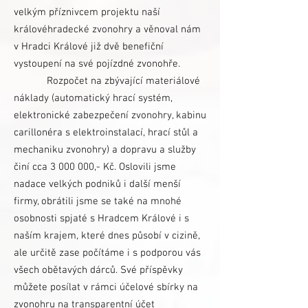
velkým příznivcem projektu naší
královéhradecké zvonohry a věnoval nám
v Hradci Králové již dvě benefiční
vystoupení na své pojízdné zvonohře.
Rozpočet na zbývající materiálové
náklady (automatický hrací systém,
elektronické zabezpečení zvonohry, kabinu
carillonéra s elektroinstalací, hrací stůl a
mechaniku zvonohry) a dopravu a služby
činí cca
3 000 000
,- Kč. Oslovili jsme
nadace velkých podniků i další menší
firmy, obrátili jsme se také na mnohé
osobnosti spjaté s Hradcem Králové i s
naším krajem, které dnes působí v cizině,
ale určitě zase počítáme i s podporou vás
všech obětavých dárců. Své příspěvky
můžete posílat v rámci účelové sbírky na
zvonohru na transparentní účet