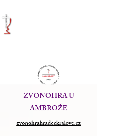
KRÁLOVÉHRADECKÁ
DIECÉZE
CÍRKVE
ČESKOSLOVENSKÉ
HUSITSKÉ
ZVONOHRA U
AMBROŽE
zvonohrahradeckralove.cz