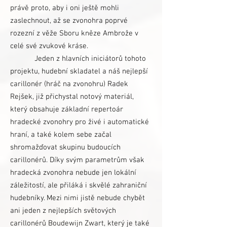
právě proto, aby i oni ještě mohli
zaslechnout, až se zvonohra poprvé
rozezní z věže Sboru kněze Ambrože v
celé své zvukové kráse.
Jeden z hlavních iniciátorů tohoto
projektu, hudební skladatel a náš nejlepší
carillonér (hráč na zvonohru) Radek
Rejšek, již přichystal notový materiál,
který obsahuje základní repertoár
hradecké zvonohry pro živé i automatické
hraní, a také kolem sebe začal
shromažďovat skupinu budoucích
carillonérů. Díky svým parametrům však
hradecká zvonohra nebude jen lokální
záležitostí, ale přiláká i skvělé zahraniční
hudebníky. Mezi nimi jistě nebude chybět
ani jeden z nejlepších světových
carillonérů Boudewijn Zwart, který je také