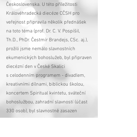
Československa. U této příležitosti
Královéhradecká diecéze CČSH pro
veřejnost připravila několik přednášek
na toto téma (prof. Dr. C. V. Pospíšil,
Th.D., PhDr. Čestmír Brandejs, CSc. aj.),
prožili jsme nemálo slavnostních
ekumenických bohoslužeb, byl připraven
diecézní den v České Skalici
s celodenním programem - divadlem,
kreativními dílnami, biblickou školou,
koncertem Spiritual kvintetu, sváteční
bohoslužbou, zahradní slavností (účast
330 osob), byl slavnostně zasazen
pamětní strom – lípa v Sadech arch.
Lisky. Hlavním cílem projektu bylo