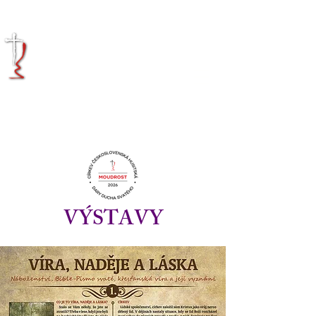
KRÁLOVÉHRADECKÁ
DIECÉZE
CÍRKVE
ČESKOSLOVENSKÉ
HUSITSKÉ
VÝSTAVY