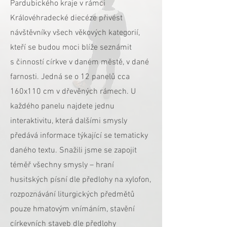
Pardubického kraje v rámci
Královéhradecké diecéze přivést
návštěvníky všech věkových kategorií,
kteří se budou moci blíže seznámit
s činností církve v daném městě, v dané
farnosti. Jedná se o 12 panelů cca
160x110 cm v dřevěných rámech. U
každého panelu najdete jednu
interaktivitu, která dalšími smysly
předává informace týkající se tematicky
daného textu. Snažili jsme se zapojit
téměř všechny smysly – hraní
husitských písní dle předlohy na xylofon,
rozpoznávání liturgických předmětů
pouze hmatovým vnímáním, stavění
církevních staveb dle předlohy