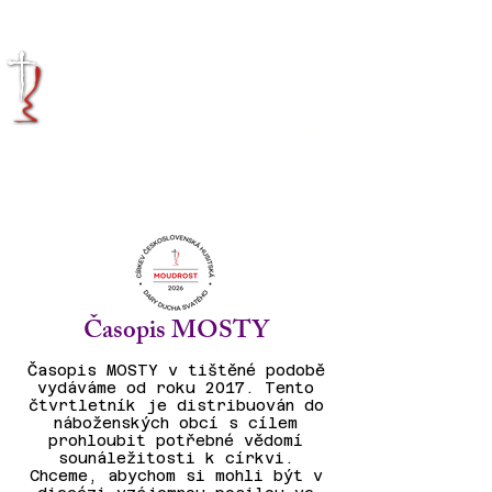
KRÁLOVÉHRADECKÁ
DIECÉZE
CÍRKVE
ČESKOSLOVENSKÉ
HUSITSKÉ
Časopis MOSTY
Časopis MOSTY v tištěné podobě
vydáváme od roku 2017. Tento
čtvrtletník je distribuován do
náboženských obcí s cílem
prohloubit potřebné vědomí
sounáležitosti k církvi.
Chceme, abychom si mohli být v