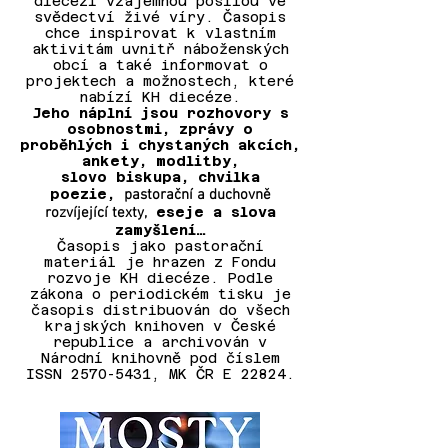
diecézi vzájemnou posilou ve
svědectví živé víry. Časopis
chce inspirovat k vlastním
aktivitám uvnitř náboženských
obcí a také informovat o
projektech a možnostech, které
nabízí KH diecéze.
Jeho náplní jsou rozhovory s
osobnostmi, zprávy o
proběhlých i chystaných akcích,
ankety, modlitby,
slovo biskupa, chvilka
poezie,
pastorační a duchovně
rozvíjející texty,
eseje a slova
zamyšlení…
Časopis jako pastorační
materiál je hrazen z Fondu
rozvoje KH diecéze. Podle
zákona o periodickém tisku je
časopis distribuován do všech
krajských knihoven v České
republice a archivován v
Národní knihovně pod číslem
ISSN
2570-5431
, MK ČR E 22824.