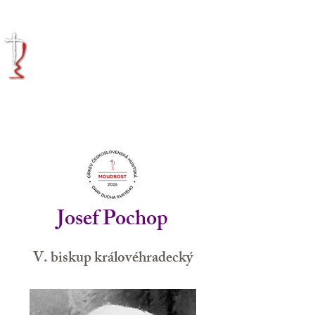
KRÁLOVÉHRADECKÁ
DIECÉZE
CÍRKVE
ČESKOSLOVENSKÉ
HUSITSKÉ
Josef Pochop
V. biskup královéhradecký