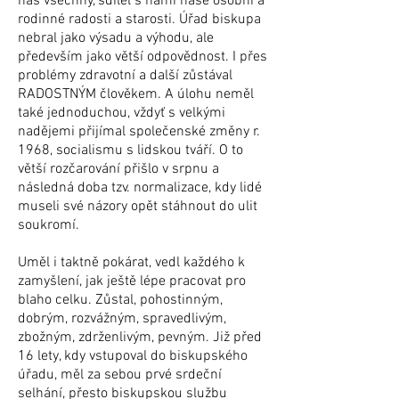
nás všechny, sdílel s námi naše osobní a
rodinné radosti a starosti. Úřad biskupa
nebral jako výsadu a výhodu, ale
především jako větší odpovědnost. I přes
problémy zdravotní a další zůstával
RADOSTNÝM člověkem. A úlohu neměl
také jednoduchou, vždyť s velkými
nadějemi přijímal společenské změny r.
1968, socialismu s lidskou tváří. O to
větší rozčarování přišlo v srpnu a
následná doba tzv. normalizace, kdy lidé
museli své názory opět stáhnout do ulit
soukromí.
Uměl i taktně pokárat, vedl každého k
zamyšlení, jak ještě lépe pracovat pro
blaho celku. Zůstal, pohostinným,
dobrým, rozvážným, spravedlivým,
zbožným, zdrženlivým, pevným. Již před
16 lety, kdy vstupoval do biskupského
úřadu, měl za sebou prvé srdeční
selhání, přesto biskupskou službu