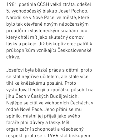
1981 postihla CČSH velká ztráta, odešel
5. východočeský biskup Josef Pochop.
Narodil se v Nové Pace, ve městě, které
bylo tak otevřené novým náboženským
proudům i vlasteneckým snahám lidu,
který chtěl mít jako skutečný domov
lásky a pokoje. Již biskupův otec patřil k
průkopníkům vznikající Československé
církve.
Josefovi byla blízká práce s dětmi, proto
se stal nejdříve učitelem, ale stále více
tíhl ke kněžskému poslání. Proto
vystudoval teologii a zpočátku působil na
jihu Čech v Českých Budějovicích.
Nejlépe se cítil ve východních Čechách, v
rodné Nové Pace. Jeho přání se mu
splnilo, místní jej přijali jako svého
faráře plni důvěry a lásky. Měl
organizační schopnosti a všeobecný
respekt, proto se r. 1966 stal biskupem