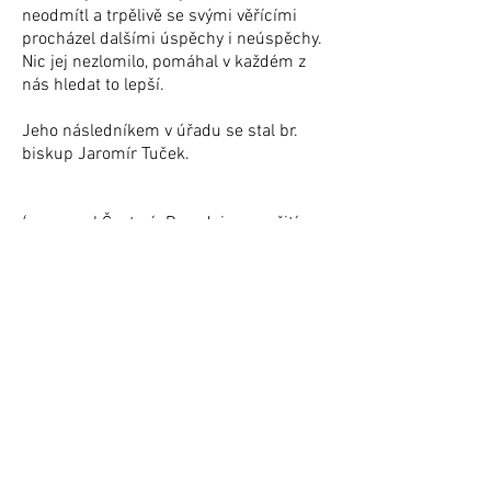
neodmítl a trpělivě se svými věřícími
procházel dalšími úspěchy i neúspěchy.
Nic jej nezlomilo, pomáhal v každém z
nás hledat to lepší.
Jeho následníkem v úřadu se stal br.
biskup Jaromír Tuček.
(zpracoval Čestmír Brandejs s využitím
článků v Českém zápasu z listopadu a
prosince r. 1981)