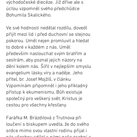
východočeské diecéze. Již dříve ale s
úctou vzpomněl svého předchůdce
Bohumila Skalického.
Ve své hodnosti nedělal rozdílu, dovedl
přijít mezi lid i před duchovní se stejnou
pokorou. Uměl nejen promluvit a hledat
to dobré v každém z nás. Uměl
především naslouchat svým bratřím a
sestrám, aby poznal jejich názory na
dění kolem nás. Šířil v nejlepším smyslu
evangelium lásky, víry a naděje. Jeho
přítel, br. Josef Mojžíš, v článku
Vzpomínám připomněl i jeho příkladný
přístup k ekumenismu, Bůh existuje
společný pro veškerý svět, Kristus je
cestou pro všechny křesťany.
Farářka M. Brázdilová z Trutnova při
loučení s biskupem uvedla, že do svého
srdce mimo svou vlastní rodinu přijal i