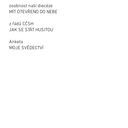
osobnost naší diecéze
MÍT OTEVŘENO DO NEBE
z řádů CČSH
JAK SE STÁT HUSITOU
Anketa
MOJE SVĚDECTVÍ
z dění v diecézi
CO SE UDÁLO
kalendárium
NĚKTERÁ SETKÁNÍ V
KRÁLOVÉHRADECKÉ DIECÉZI
Počet stran:
16
KONTAKT