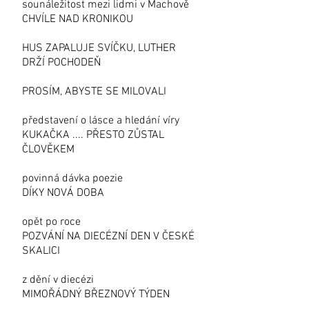
sounáležitost mezi lidmi v Machově
CHVÍLE NAD KRONIKOU
HUS ZAPALUJE SVÍČKU, LUTHER
DRŽÍ POCHODEŇ
PROSÍM, ABYSTE SE MILOVALI
představení o lásce a hledání víry
KUKAČKA .... PŘESTO ZŮSTAL
ČLOVĚKEM
povinná dávka poezie
DÍKY NOVÁ DOBA
opět po roce
POZVÁNÍ NA DIECÉZNÍ DEN V ČESKÉ
SKALICI
z dění v diecézi
MIMOŘÁDNÝ BŘEZNOVÝ TÝDEN