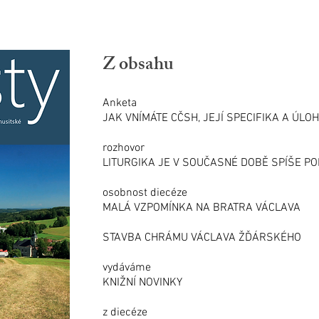
Z obsahu
Anketa
JAK VNÍMÁTE CČSH, JEJÍ SPECIFIKA A ÚLO
rozhovor
LITURGIKA JE V SOUČASNÉ DOBĚ SPÍŠE P
osobnost diecéze
MALÁ VZPOMÍNKA NA BRATRA VÁCLAVA
STAVBA CHRÁMU VÁCLAVA ŽĎÁRSKÉHO
vydáváme
KNIŽNÍ NOVINKY
z diecéze