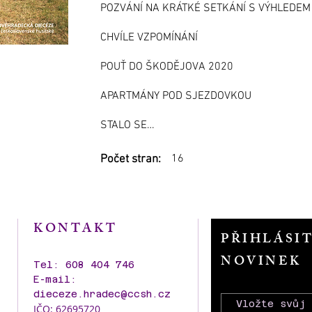
POZVÁNÍ NA KRÁTKÉ SETKÁNÍ S VÝHLEDE
CHVÍLE VZPOMÍNÁNÍ
POUŤ DO ŠKODĚJOVA 2020
APARTMÁNY POD SJEZDOVKOU
STALO SE…
16
Počet stran:
KONTAKT
PŘIHLÁSI
NOVINEK
Tel: 608 404 746
E-mail:
dieceze.hradec@ccsh.cz
IČO: 62695720