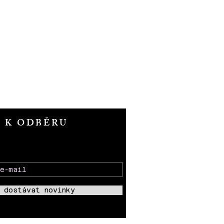
T K ODBĚRU
 dostávat novinky