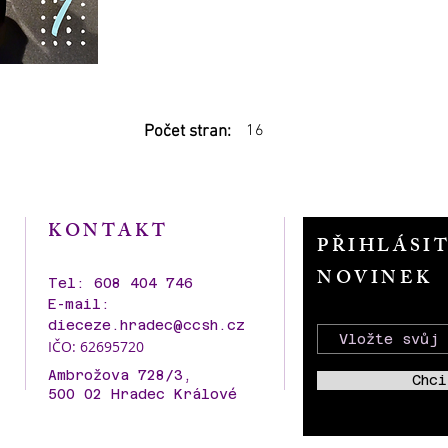
16
Počet stran:
KONTAKT
PŘIHLÁSI
NOVINEK
Tel: 608 404 746
E-mail:
dieceze.hradec@ccsh.cz
IČO: 62695720
Ambrožova 728/3,
Chci
500 02 Hradec Králové