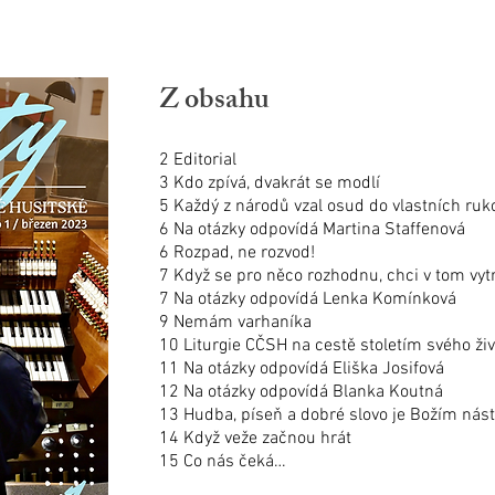
Z obsahu
2 Editorial
3 Kdo zpívá, dvakrát se modlí
5 Každý z národů vzal osud do vlastních ruk
6 Na otázky odpovídá Martina Staffenová
6 Rozpad, ne rozvod!
7 Když se pro něco rozhodnu, chci v tom vyt
7 Na otázky odpovídá Lenka Komínková
9 Nemám varhaníka
10 Liturgie CČSH na cestě stoletím svého ži
11 Na otázky odpovídá Eliška Josifová
12 Na otázky odpovídá Blanka Koutná
13 Hudba, píseň a dobré slovo je Božím nás
14 Když veže začnou hrát
15 Co nás čeká…