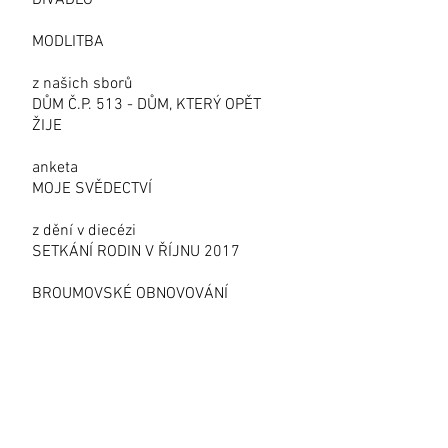
DIVADLO
MODLITBA
z našich sborů
DŮM Č.P. 513 - DŮM, KTERÝ OPĚT
ŽIJE
anketa
MOJE SVĚDECTVÍ
z dění v diecézi
SETKÁNÍ RODIN V ŘÍJNU 2017
BROUMOVSKÉ OBNOVOVÁNÍ
CO SE UDÁLO
vánoční kreativní dílna
CUKROVÉ LAMPIČKY
kalendárium