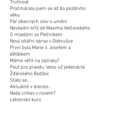
Trutnově
Pročmárala jsem se až do pozdního
věku
Pár obecných slov o umění
Nevšední kříž od Maxima Velčovského
S mladými za Plečnikem
Nový oltářní obraz v Dobrušce
První byla Marie s Josefem a
děťátkem
Máme věřit na zázraky?
Pouť pro pravdu, letos už jedenáctá
Žďárského Bydžov
Stalo se…
Aktuálně v diecézi…
Naše církev v novém?
Lektorský kurz
Počet stran:
16
KONTAKT