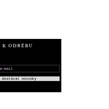
T K ODBĚRU
 dostávat novinky