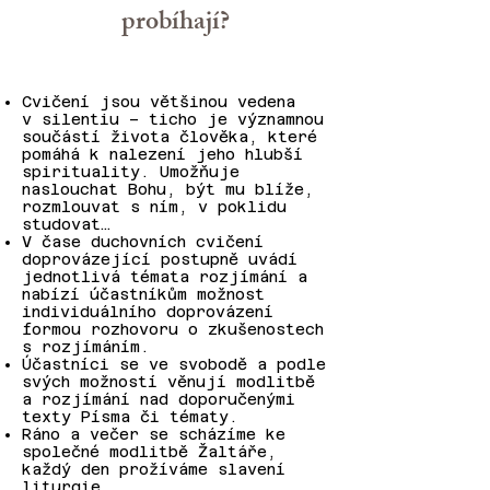
probíhají?
Cvičení jsou většinou vedena
v silentiu – ticho je významnou
součástí života člověka, které
pomáhá k nalezení jeho hlubší
spirituality. Umožňuje
naslouchat Bohu, být mu blíže,
rozmlouvat s ním, v poklidu
studovat…
V čase duchovních cvičení
doprovázející postupně uvádí
jednotlivá témata rozjímání a
nabízí účastníkům možnost
individuálního doprovázení
formou rozhovoru o zkušenostech
s rozjímáním.
Účastníci se ve svobodě a podle
svých možností věnují modlitbě
a rozjímání nad doporučenými
texty Písma či tématy.
Ráno a večer se scházíme ke
společné modlitbě Žaltáře,
každý den prožíváme slavení
liturgie.