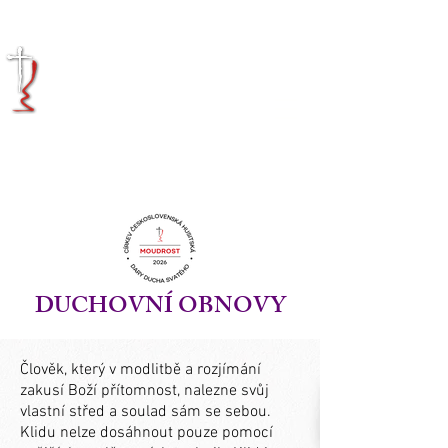
KRÁLOVÉHRADECKÁ
DIECÉZE
CÍRKVE
ČESKOSLOVENSKÉ
HUSITSKÉ
DUCHOVNÍ OBNOVY
Člověk, který v modlitbě a rozjímání
zakusí Boží přítomnost, nalezne svůj
vlastní střed a soulad sám se sebou.
Klidu nelze dosáhnout pouze pomocí