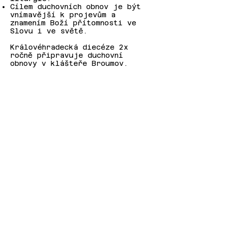
Cílem duchovních obnov je být
vnímavější k projevům a
znamením Boží přítomnosti ve
Slovu i ve světě.
Královéhradecká diecéze 2x
ročně připravuje duchovní
obnovy v klášteře Broumov.
KONTAKT
Tel:
608 404 746
E-mail:
dieceze.hradec@ccsh.cz
IČO:
62695720