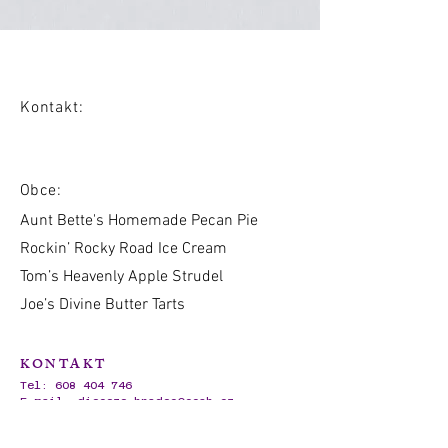
Kontakt:
Obce:
Aunt Bette's Homemade Pecan Pie
Rockin’ Rocky Road Ice Cream
Tom’s Heavenly Apple Strudel
Joe’s Divine Butter Tarts
KONTAKT
Tel:
608 404 746
E-mail:
dieceze.hradec@ccsh.cz
IČO:
62695720
Ambrožova 728/3,