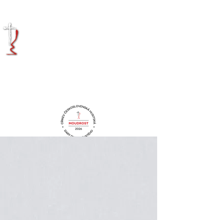
KRÁLOVÉHRADECKÁ
DIECÉZE
CÍRKVE
ČESKOSLOVENSKÉ
HUSITSKÉ