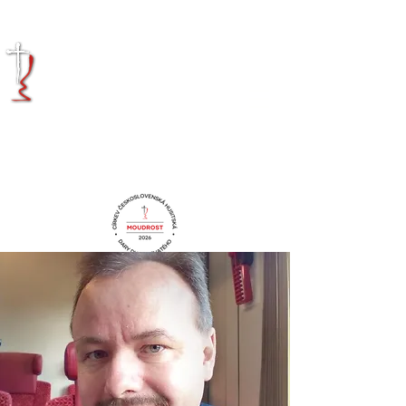
KRÁLOVÉHRADECKÁ
DIECÉZE
CÍRKVE
ČESKOSLOVENSKÉ
HUSITSKÉ