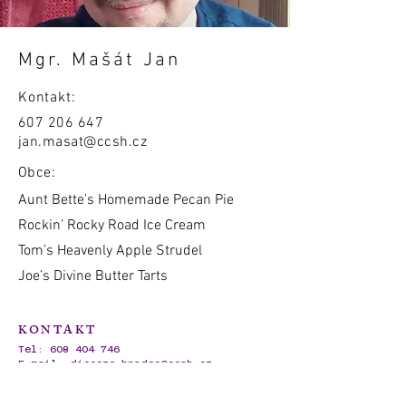
Mgr. Mašát Jan
Kontakt:
607 206 647
jan.masat@ccsh.cz
Obce:
Aunt Bette's Homemade Pecan Pie
Rockin’ Rocky Road Ice Cream
Tom’s Heavenly Apple Strudel
Joe’s Divine Butter Tarts
KONTAKT
Tel:
608 404 746
E-mail:
dieceze.hradec@ccsh.cz
IČO:
62695720
Ambrožova 728/3,