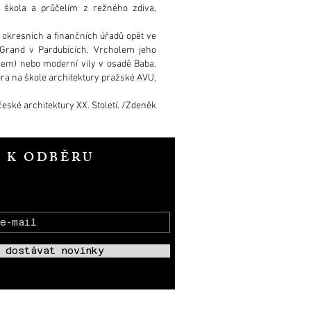
škola a průčelím z režného zdiva,
 okresních a finančních úřadů opět ve
 Grand v Pardubicích. Vrcholem jeho
anem) nebo moderní vily v osadě Baba,
ora na škole architektury pražské AVU,
eské architektury XX. Století. /Zdeněk
T K ODBĚRU
 dostávat novinky