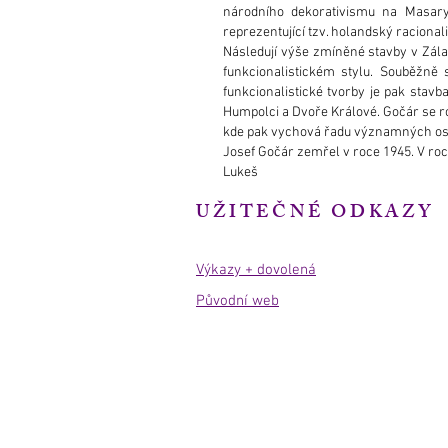
národního dekorativismu na Masar
reprezentující tzv. holandský raciona
Následují výše zmíněné stavby v Zála
funkcionalistickém stylu. Souběžně
funkcionalistické tvorby je pak stav
Humpolci a Dvoře Králové. Gočár se ro
kde pak vychová řadu významných oso
Josef Gočár zemřel v roce 1945. V roc
Lukeš
UŽITEČNÉ ODKAZY
Výkazy + dovolená
Původní web