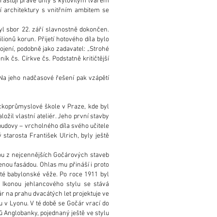
rastují pravé úhly s kýlovitým tvarem
í architektury s vnitřním ambitem se
yl sbor 22. září slavnostně dokončen.
ionů korun. Přijetí hotového díla bylo
ojení, podobně jako zadavatel: „Strohé
ík čs. Církve čs. Podstatně kritičtější
Na jeho nadčasové řešení pak vzápětí
ckoprůmyslové škole v Praze, kde byl
ožil vlastní ateliér. Jeho první stavby
budovy – vrcholného díla svého učitele
 starosta František Ulrich, byly ještě
nou z nejcennějších Gočárových staveb
nou fasádou. Ohlas mu přináší i proto
té babylonské věže. Po roce 1911 byl
 Ikonou jehlancového stylu se stává
r na prahu dvacátých let projektuje ve
u v Lyonu. V té době se Gočár vrací do
 Anglobanky, pojednaný ještě ve stylu