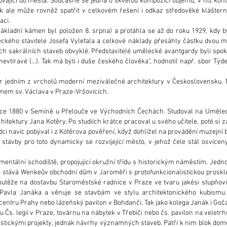
uvající do města. Současně se jedná o skvělou kompozici objemů, v níž kont
k ale může rovněž spatřit v celkovém řešení i odkaz středověké kláštern
aci.
ákladní kámen byl položen 8. srpna) a protáhla se až do roku 1929, kdy b
kého stavitele Josefa Vyleťala a celkové náklady přesáhly částku dvou mil
ch sakrálních staveb obvyklé. Představitelé umělecké avantgardy byli spok
evtíravé (…). Tak má býti i duše českého člověka“, hodnotil např. sbor Týden
 jedním z vrcholů moderní meziválečné architektury v Československu. 
em sv. Václava v Praze-Vršovicích.
roce 1880 v Semíně u Přelouče ve Východních Čechách. Studoval na Uměle
ektury Jana Kotěry. Po studiích krátce pracoval u svého učitele, poté si zal
i navíc pobýval i z Kotěrova pověření, když dohlížel na provádění muzejní 
stavby pro toto dynamicky se rozvíjející město, v jehož čele stál osvícený
entální schodiště, propojující okružní třídu s historickým náměstím. Jed
k stává Wenkeův obchodní dům v Jaroměři s protofunkcionalistickou proskle
outěže na dostavbu Staroměstské radnice v Praze ve tvaru jakési stupňovi
 Pavla Janáka a věnuje se stavbám ve stylu architektonického kubismu.
ntru Prahy nebo lázeňský pavilon v Bohdanči. Tak jako kolega Janák i Gočá
 Čs. legií v Praze, továrnu na nábytek v Třebíči nebo čs. pavilon na veletrh
stickými projekty, jednak návrhy významných staveb. Patří k nim blok domů