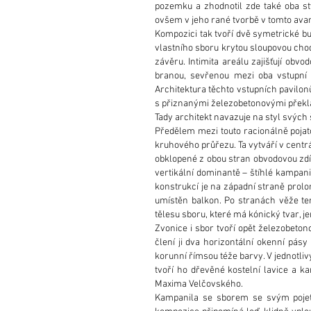
pozemku a zhodnotil zde také oba sty
ovšem v jeho rané tvorbě v tomto ava
Kompozici tak tvoří dvě symetrické bu
vlastního sboru krytou sloupovou chod
závěru. Intimita areálu zajišťují ob
branou, sevřenou mezi oba vstupní h
Architektura těchto vstupních pavilonů
s přiznanými železobetonovými překlad
Tady architekt navazuje na styl svých 
Předělem mezi touto racionálně pojato
kruhového průřezu. Ta vytváří v centrá
obklopené z obou stran obvodovou zdí 
vertikální dominantě – štíhlé kampani
konstrukcí je na západní straně prolom
umístěn balkon. Po stranách věže ter
tělesu sboru, které má kónický tvar, j
Zvonice i sbor tvoří opět železobeton
člení ji dva horizontální okenní pás
korunní římsou téže barvy. V jednotliv
tvoří ho dřevěné kostelní lavice a k
Maxima Velčovského.
Kampanila se sborem se svým pojet