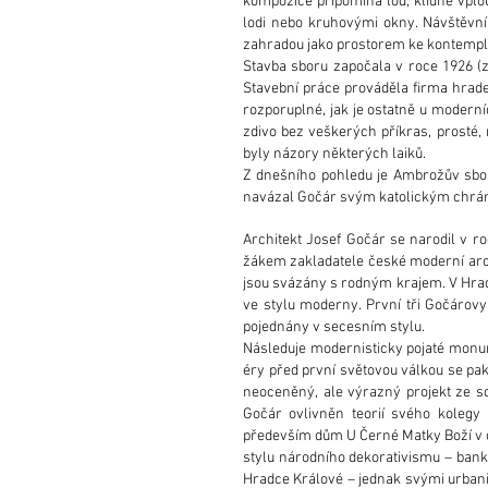
kompozice připomíná loď, klidně vplo
lodi nebo kruhovými okny. Návštěvní
zahradou jako prostorem ke kontempl
Stavba sboru započala v roce 1926 (z
Stavební práce prováděla firma hradec
rozporuplné, jak je ostatně u moderní
zdivo bez veškerých příkras, prosté, n
byly názory některých laiků.
Z dnešního pohledu je Ambrožův sbor
navázal Gočár svým katolickým chrám
Architekt Josef Gočár se narodil v 
žákem zakladatele české moderní archit
jsou svázány s rodným krajem. V Hradc
ve stylu moderny. První tři Gočárovy 
pojednány v secesním stylu.
Následuje modernisticky pojaté monum
éry před první světovou válkou se pa
neoceněný, ale výrazný projekt ze s
Gočár ovlivněn teorií svého kolegy
především dům U Černé Matky Boží v ce
stylu národního dekorativismu – banku
Hradce Králové – jednak svými urbani