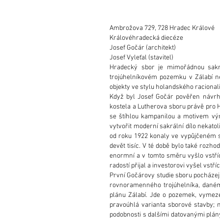
Ambrožova 729, 728 Hradec Králové
Královéhradecká diecéze
Josef Gočár (architekt)
Josef Vyleťal (stavitel)
Hradecký sbor je mimořádnou sakrá
trojúhelníkovém pozemku v Zálabí n
objekty ve stylu holandského racionali
Když byl Josef Gočár pověřen návrhe
kostela a Lutherova sboru právě pro 
se štíhlou kampanilou a motivem výr
vytvořit moderní sakrální dílo nekato
od roku 1922 konaly ve vypůjčeném sá
devět tisíc. V té době bylo také roz
enormní a v tomto směru vyšlo vstříc
radostí přijal a investorovi vyšel vs
První Gočárovy studie sboru pocházejí
rovnoramenného trojúhelníka, daném 
plánu Zálabí. Jde o pozemek, vymez
pravoúhlá varianta sborové stavby;
podobnosti s dalšími datovanými plány