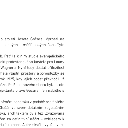
 století Josefa Gočára. Vyrostl na
a obecných a měšťanských škol. Tyto
. Patřila k nim studie evangelického
jekt protestanského kostela pro Louny
agnera. Nyní tedy dostal příležitost
eměla vlastní prostory a bohoslužby se
 1925, kdy jejich počet překročil již
céze. Potřeba nového sboru byla proto
ojektanta právě Gočára. Ten nabídku s
 stísněném pozemku v podobě protáhlého
i Gočár ve svém detailním regulačním
vá, architektem byla též „zvažována
n za definitivní náčrt – vzhledem k
ujícím roce. Autor skvěle využil tvaru