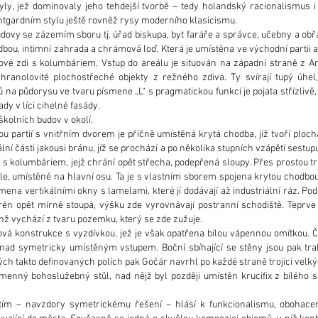
ly, jež dominovaly jeho tehdejší tvorbě – tedy holandský racionalismus i
ntgardním stylu ještě rovněž rysy moderního klasicismu.
dovy se zázemím sboru tj. úřad biskupa, byt faráře a správce, učebny a obřad
bou, intimní zahrada a chrámová loď. Která je umístěna ve východní partii 
vodové zdi s kolumbáriem. Vstup do areálu je situován na západní straně z
ranolovité plochostřeché objekty z režného zdiva. Ty svírají tupý úhel, 
 na půdorysu ve tvaru písmene „L“ s pragmatickou funkcí je pojata střízlivě
y v líci cihelné fasády.
školních budov v okolí.
u partií s vnitřním dvorem je příčně umístěná krytá chodba, jíž tvoří plo
lní části jakousi bránu, jíž se prochází a po několika stupních vzápětí sestu
s kolumbáriem, jejž chrání opět střecha, podepřená sloupy. Přes prostou tra
le, umístěné na hlavní osu. Ta je s vlastním sborem spojena krytou chodbo
ena vertikálními okny s lamelami, které jí dodávají až industriální ráz. Pod
én opět mírně stoupá, výšku zde vyrovnávají postranní schodiště. Teprve
enž vychází z tvaru pozemku, který se zde zužuje.
ová konstrukce s vyzdívkou, jež je však opatřena bílou vápennou omítkou. 
y nad symetricky umístěným vstupem. Boční sbíhající se stěny jsou pak tr
ých takto definovaných polích pak Gočár navrhl po každé straně trojici velk
amenný bohoslužebný stůl, nad nějž byl později umístěn krucifix z bílého 
ím – navzdory symetrickému řešení – hlásí k funkcionalismu, obohacen