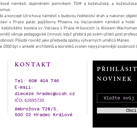
ykově náměstí, doplněném pomníkem TGM a koželužská, a koželužská 
lismus.
bí a koncept Ulrichova náměstí s budovou ředitelství drah a nakonec objekt
 staví v Praze palác pojišťovny Phoenix na Václavském náměstí a hotel
ba katolického kostela sv. Václava v Praze-Vršovicích (s Aloisem Wachsm
vněž věnuje pedagogické činnosti, když přebírá po svém učiteli post profes
bností. Působí rovněž jako předseda spolku výtvarných umělců Mánes.
e 2000 byl v anketě architektů a teoretiků zvolen nejvýznamnější osobností č
KONTAKT
PŘIHLÁSI
NOVINEK
Tel: 608 404 746
E-mail:
dieceze.hradec@ccsh.cz
IČO: 62695720
Ambrožova 728/3,
Chci
500 02 Hradec Králové