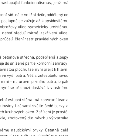
 nastupující funkcionalismus, jenž má
ní síň, dále vnitřní dvůr, oddělený od
a postupně se zužuje až k apsidovitému
 Ambrožovy ulice symetricky umístěnou
neboť sledují mírné zakřivení ulice.
, průčelí člení rastr pravidelných oken
chá betonová střecha, podepřená sloupy
puje do snížené partie komorní zahrady,
vnatou plochu lze nyní přejít k hlavní
u ve výši patra. Věž s železobetonovou
 nimi – na úrovni prvního patra, je pak
 nyní se příchozí dostává k vlastnímu
Čelní vstupní stěna má konvexní tvar a
aktovány lizénami světle šedé barvy a
ých kruhových oken. Zařízení je prosté,
skla, zhotovený dle návrhu výtvarníka
ému nautickými prvky. Ostatně celá