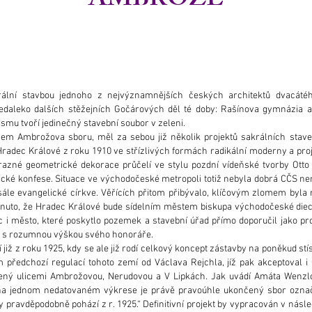
AMBROŽE
lní stavbou jednoho z nejvýznamnějších českých architektů dvacátého
edaleko dalších stěžejních Gočárových děl té doby: Rašínova gymnázia 
smu tvoří jedinečný stavební soubor v zeleni.
m Ambrožova sboru, měl za sebou již několik projektů sakrálních staveb
Hradec Králové z roku 1910 ve střízlivých formách radikální moderny a pro
azné geometrické dekorace průčelí ve stylu pozdní vídeňské tvorby Otto W
lické konfese. Situace ve východočeské metropoli totiž nebyla dobrá CČS n
le evangelické církve. Věřících přitom přibývalo, klíčovým zlomem byla rok
hodnuto, že Hradec Králové bude sídelním městem biskupa východočeské die
 i město, které poskytlo pozemek a stavební úřad přímo doporučil jako pr
tříc s rozumnou výškou svého honoráře.
 již z roku 1925, kdy se ale již rodí celkový koncept zástavby na poněkud
předchozí regulací tohoto zemí od Václava Rejchla, jíž pak akceptoval 
ený ulicemi Ambrožovou, Nerudovou a V Lipkách. Jak uvádí Amáta Wenzlo
 na jednom nedatovaném výkrese je právě pravoúhle ukončený sbor označe
 pravděpodobně pohází z r. 1925.“ Definitivní projekt by vypracován v násled