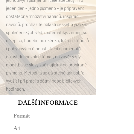
jednotlivým písmenům celé abecedy. Pro
jeden den – jedno písmeno – je připraveno
dostatečné množství nápadů, inspirací,
návodů, procházíte oblastí českého jazyka,
společenských věd, matematiky, zeměpisu,
dějepisu, hudebního okénka, luštění, rébusů
i pohybových činností. Není opomenutá
oblast duchovních témat, na závěr vždy
modlitba se slovy začínajícími na probírané
písmeno. Metodika se dá stejně tak dobře
využít i při práci s dětmi nebo biblických
hodinách.
DALŠÍ INFORMACE
Formát
A4