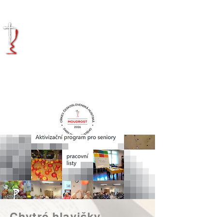
KRÁLOVÉHRADECKÁ
DIECÉZE
CÍRKVE
ČESKOSLOVENSKÉ
HUSITSKÉ
Chytré hlavičky,