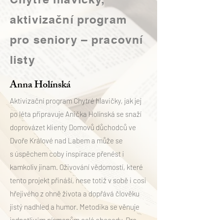
aktivizační program
pro seniory – pracovní
listy
Anna Holínská
Aktivizační program Chytré hlavičky, jak jej
po léta připravuje Anička Holínská se snaží
doprovázet klienty Domovů důchodců ve
Dvoře Králové nad Labem a může se
s úspěchem coby inspirace přenést i
kamkoliv jinam. Oživování vědomostí, které
tento projekt přináší, nese totiž v sobě i cosi
hřejivého z ohně života a dopřává člověku
jistý nadhled a humor. Metodika se věnuje